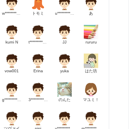
w***********************m
トモミ
u*******************m
あ
kumi N
t*******************m
JJ
rururu
vow001
Erina
yuka
はた坊
g*******************p
3***************m
のんた
マユミ！
ツヴァイ
pipi
y*******************p
m*********************m