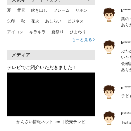
夏
背景
吹き出し
フレーム
リボン
k*****
葉の
矢印
秋
花火
あしらい
ビジネス
あり
アイコン
キラキラ
夏祭り
ひまわり
もっと見る
家族
和柄
夏 背景
スマホ
熱中症
k*****
ぶた
人物
暑中見舞い
ふきだし
夏休み
メディア
いた
会報
日本地図
海
ハート
夏 背景
枠
テレビでご紹介いただきました！
あり
見出し
お盆
雲
和紙
カレンダー
水彩
夏 フレーム
花
女性
街並み
m*****
子ど
集中線
人
おしゃれ 手描き
筆
和風
スケジュール
波
飾り枠
桜
i******
ハロウィン
介護
チェック
かんさい情報ネット ten. | 読売テレビ
Tw