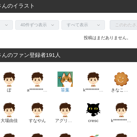
さんのイラスト
投稿はまだありません。
んのファン登録者191人
ぽ
a******************m
笹葉
k************************p
きなこもち
大場由佳
すなやん
アグリトリオ
cresc
k****************m