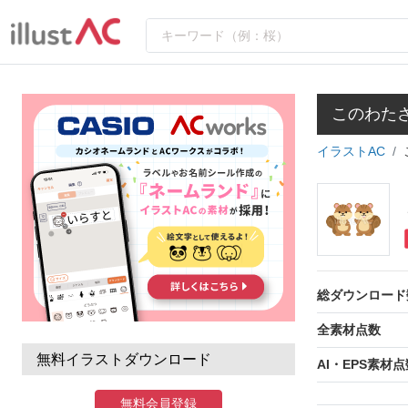
このわた
イラストAC
総ダウンロード
全素材点数
無料イラストダウンロード
AI・EPS素材点
無料会員登録