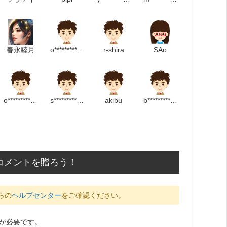
春永睦月
o***************************p
r-shira
SAo
o******************m
s************************p
akibu
b**********************p
コメントを贈ろう！
らの
ヘルプセンター
をご確認ください。
が必要です。