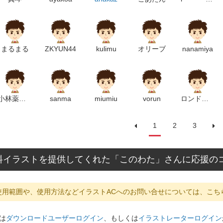
まるまる
ZKYUN44
kulimu
オリーブ
nanamiya
小林薬局くわな駅西店
sanma
miumiu
vorun
ロンドベル
1
2
3
料イラストを提供してくれた「このわた」さんに応援の
使用範囲や、使用方法などイラストACへのお問い合せについては、こち
は
ダウンロードユーザーログイン
、もしくは
イラストレーターログイン