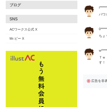
ブログ
i******
パワ
SNS
0*****
ACワークス公式 X
ちょ
Mr.ビー X
w*****
Ｔｗ
す！
広告を非