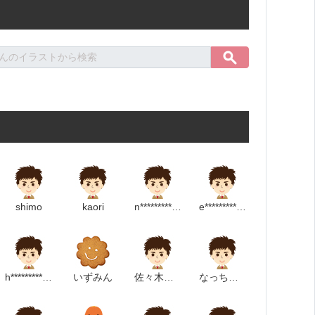
shimo
kaori
n*******************m
e***********************m
h*********************m
いずみん
佐々木拓朗
なっちゃん