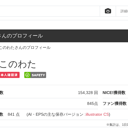
詳細
さんのプロフィール
このわたさんのプロフィール
このわた
数
154,328
回
NICE!獲得数
845
点
ファン獲得数
数
841
点
(AI・EPSの主な保存バージョン :
illustrator CS
)
※集計は、1日