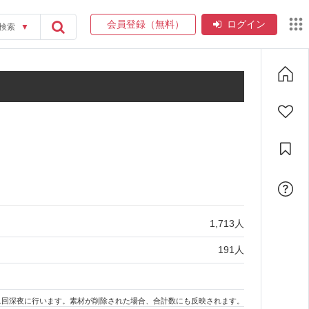
会員登録（無料）
ログイン
検索
▼
1,713
人
191
人
1回深夜に行います。素材が削除された場合、合計数にも反映されます。