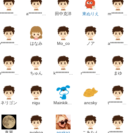
t*******************p
a******************m
田中克洋
東ぬりえ
m*************************m
y********************m
はなみ
Mo_co
ノア
a*************************p
p********************m
ちゅん
k*************************m
r*****************p
まゆ
ネリゴン
nigu
Mainkikaku
ancsky
t**********************m
真琴
ayakoa
anakaz
こあたん
r*******************m