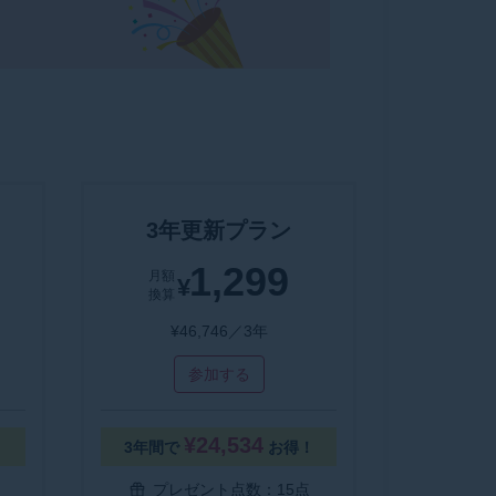
3年更新プラン
1,299
月額
¥
換算
¥46,746／3年
参加する
¥24,534
！
3年間で
お得！
プレゼント点数：15点