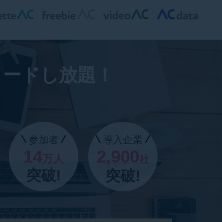
ロードし放題！
参加者
導入企業
14
2,900
万人
社
突破!
突破!