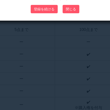
1日9点まで
無制限
※AI/EPS は1日1点
登録を続ける
閉じる
単品購入のみ
無制限でダウンロード可
5点まで
100点まで
ー
ー
ー
✔️️️️
ー
✔️️️️
ー
✔️️️️
ー
✔️️️️
✔️️️️
ー
※購入権︎︎を付与