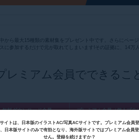
中から最大15種類の素材集をプレゼント中です。さらにページ
スに参加するだけで元が取れてしまいます!その証拠に、14万
プレミアム会員でできるこ
無料ダウンロード会員
プレミアム会員（個人プラ
bサイトは、日本版のイラストAC/写真ACサイトです。プレミアム会員
1日4回
無制限
、日本版サイトのみで有効となり、海外版サイトではプレミアム会員登
せん。登録を続けますか？