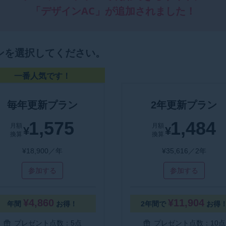
「デザインAC」が追加されました！
ンを選択してください。
一番人気です！
毎年更新プラン
2年更新プラン
1,575
1,484
月額
月額
¥
¥
換算
換算
¥18,900／年
¥35,616／2年
参加する
参加する
¥4,860
¥11,904
年間
お得！
2年間で
お得
プレゼント点数：5点
プレゼント点数：10点