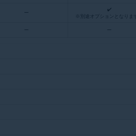
✔️️️
ー
※別途オプションとなりま
ー
ー