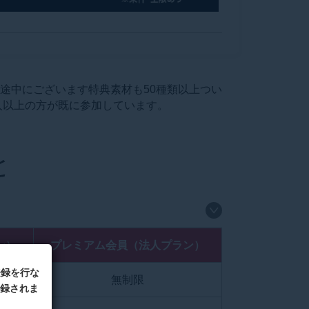
途中にございます特典素材も50種類以上つい
人以上の方が既に参加しています。
と
ン）
プレミアム会員（法人プラン）
登録を行な
無制限
録されま