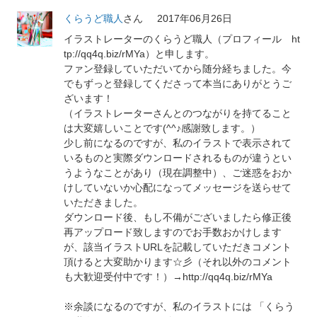
くらうど職人
さん
2017年06月26日
イラストレーターのくらうど職人（プロフィール ht
tp://qq4q.biz/rMYa）と申します。
ファン登録していただいてから随分経ちました。今
でもずっと登録してくださって本当にありがとうご
ざいます！
（イラストレーターさんとのつながりを持てること
は大変嬉しいことです(^^♪感謝致します。）
少し前になるのですが、私のイラストで表示されて
いるものと実際ダウンロードされるものが違うとい
うようなことがあり（現在調整中）、ご迷惑をおか
けしていないか心配になってメッセージを送らせて
いただきました。
ダウンロード後、もし不備がございましたら修正後
再アップロード致しますのでお手数おかけします
が、該当イラストURLを記載していただきコメント
頂けると大変助かります☆彡（それ以外のコメント
も大歓迎受付中です！）→http://qq4q.biz/rMYa
※余談になるのですが、私のイラストには 「くらう