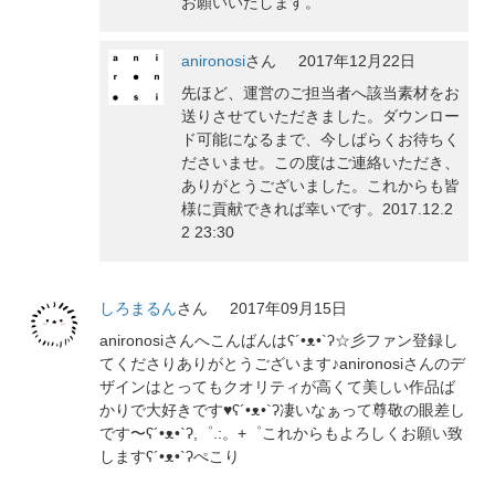
お願いいたします。
anironosi
さん
2017年12月22日
先ほど、運営のご担当者へ該当素材をお
送りさせていただきました。ダウンロー
ド可能になるまで、今しばらくお待ちく
ださいませ。この度はご連絡いただき、
ありがとうございました。これからも皆
様に貢献できれば幸いです。2017.12.2
2 23:30
しろまるん
さん
2017年09月15日
anironosiさんへこんばんはʕ´•ᴥ•`ʔ☆彡ファン登録し
てくださりありがとうございます♪anironosiさんのデ
ザインはとってもクオリティが高くて美しい作品ば
かりで大好きです♥ʕ´•ᴥ•`ʔ凄いなぁって尊敬の眼差し
です〜ʕ´•ᴥ•`ʔ,゜.:。+゜これからもよろしくお願い致
しますʕ´•ᴥ•`ʔぺこり