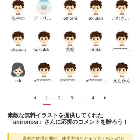
あやの
アトリヱ未來
omomi
akiutan
こむぎちょこ
chigusa
kokiakikochan
美紀
rituko
r*********************m
n k
n********************************p
t************************p
n**********************m
えむかん
1
2
3
...
4
素敵な無料イラストを提供してくれた
「anironosi」さんに応援のコメントを贈ろう！
素材の使用範囲や、使用方法などイラストACへのお