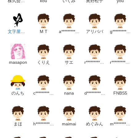
株式会社ギフトラボ-
kou
いくみ
奥野松子
you
文字屋の凡才
M T
a*****************m
アリババ
g**************************p
masapon
くりえ
サエ
r*********************m
r***********************m
のんち
c******************p
nana
d**********************p
FNBS5
まほ
h************m
maimai
めぐみん
m***********************************p