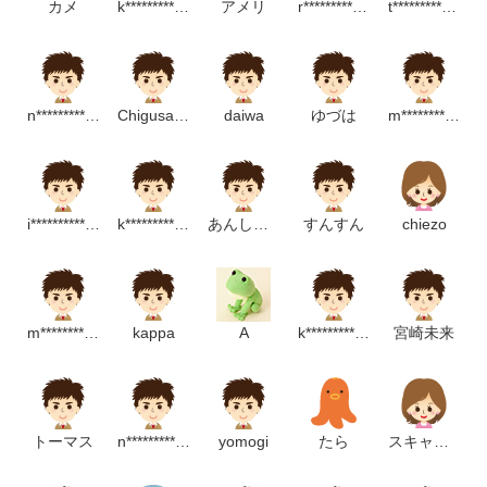
カメ
k*****************p
アメリ
r*******************************p
t**********************p
n*****************m
Chigusa Yamada
daiwa
ゆづは
m********************m
i*****************m
k************************p
あんしん財団お客様サービス事業部
すんすん
chiezo
m********************m
kappa
A
k***************************p
宮崎未来
トーマス
n***************************p
yomogi
たら
スキャット