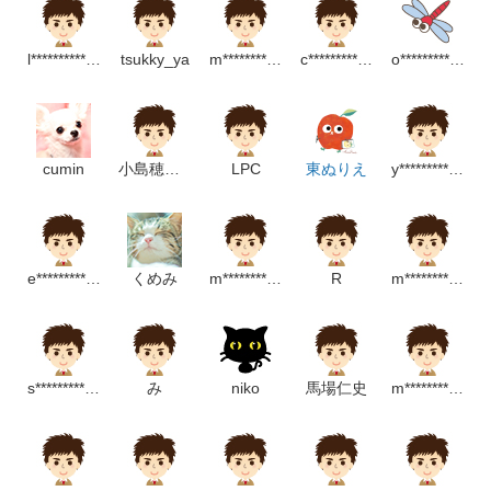
l********************m
tsukky_ya
m********************m
c****************m
o*********************m
cumin
小島穂菜美
LPC
東ぬりえ
y*********************m
e*****************p
くめみ
m*********************p
R
m************************p
s*******************p
み
niko
馬場仁史
m*********************m