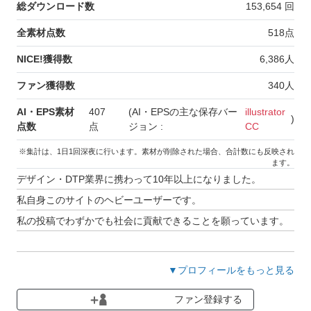
総ダウンロード数
153,654
回
全素材点数
518
点
NICE!獲得数
6,386
人
ファン獲得数
340
人
AI・EPS素材
407
(AI・EPSの主な保存バー
illustrator
)
点数
点
ジョン :
CC
※集計は、1日1回深夜に行います。素材が削除された場合、合計数にも反映され
ます。
デザイン・DTP業界に携わって10年以上になりました。
私自身このサイトのヘビーユーザーです。
私の投稿でわずかでも社会に貢献できることを願っています。
AIデータ制作環境はIllustratorCCです。
▼プロフィールをもっと見る
ダウングレードして保存しているデータもあります。
ファン登録する