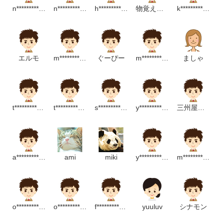
n**************************p
n***************************p
h*********************p
物覚えの悪いtaka
k******************p
に変更しました。より鮮やかな色彩表示となっております。
ライセンス（商用・拡張等）をご購入いただいた皆様へ、この
場を借りて心より御礼申し上げます。システム上、どなたが購
エルモ
m*********************m
ぐーぴー
m******************m
ましゃ
入されたかまでは確認できない仕様となっておりますが、皆様
の温かいご支援が今後の制作活動の大きな支えになっておりま
す。これからも使いやすく高品質な素材をお届けできるよう励
t********************m
t******************m
s************************m
y******************m
三州屋桑原
んでまいります。
Adobestock
a*******************p
ami
miki
y*****************m
m*********************p
https://stock.adobe.com/contributor/209687226/color?
load_type=author&prev_url=detail
o*****************m
o*********************m
f***************m
yuuluv
シナモン