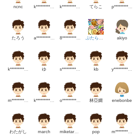
ncnc
k*******************p
k*******************************p
てらこ
p******************m
たろう
a*****************m
8**********************m
ぶたらっこ
akiyo
k*********************p
ゆ
s*****************m
kb
y****************m
m************m
k****************m
o*********************p
林亞嫻
enebonbe
わたがし
march
miketarosu11
pop
m************************m