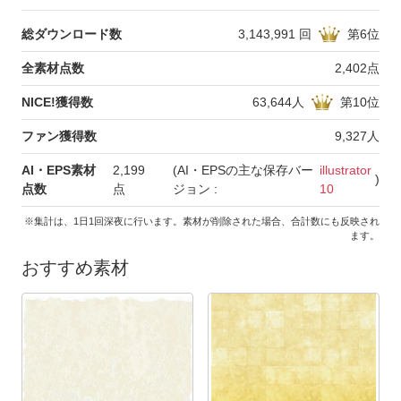
総ダウンロード数
3,143,991
回
第
6
位
全素材点数
2,402
点
NICE!獲得数
63,644
人
第
10
位
ファン獲得数
9,327
人
AI・EPS素材
2,199
(AI・EPSの主な保存バー
illustrator
)
点数
点
ジョン :
10
※集計は、1日1回深夜に行います。素材が削除された場合、合計数にも反映され
ます。
おすすめ素材