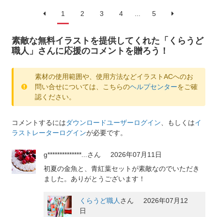
1
2
3
4
...
5
素敵な無料イラストを提供してくれた「くらうど
職人」さんに応援のコメントを贈ろう！
素材の使用範囲や、使用方法などイラストACへのお
問い合せについては、こちらの
ヘルプセンター
をご確
認ください。
コメントするには
ダウンロードユーザーログイン
、もしくは
イ
ラストレーターログイン
が必要です。
g**************...
さん
2026年07月11日
初夏の金魚と、青紅葉セットが素敵なのでいただき
ました。ありがとうございます！
くらうど職人
さん
2026年07月12
日