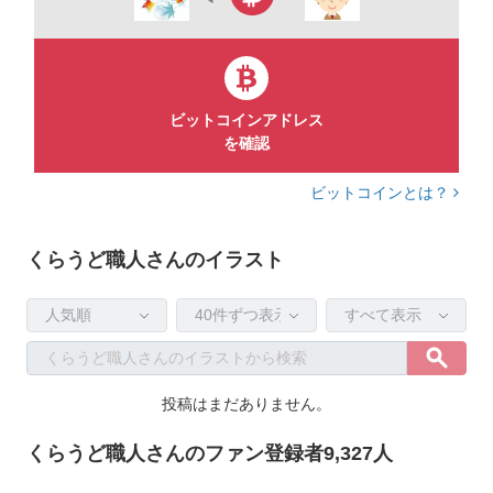
★春のグリーン・新緑素材集
https://onl.tw/yDX76Hu
★四月桜素材集 背景・枠・挿絵
https://onl.tw/Ed9Gjdf
ビットコインアドレス
を確認
★初夏・梅雨の人気素材集
https://onl.tw/YYkr9SR
ビットコインとは？
★水彩パターンセット
https://onl.tw/ZhSmuPS
くらうど職人さんのイラスト
★和柄パターン・背景・枠
https://onl.tw/yUf68a8
★クラシック&アンティーク枠
https://onl.tw/Tk124bV
投稿はまだありません。
★和紙・シンプル背景壁紙
https://onl.tw/AFfM4Q2
くらうど職人さんのファン登録者9,327人
★チラシ広告に便利な集中線素材