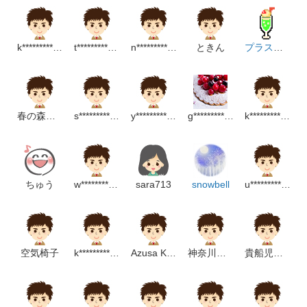
k*********************p
t************************m
n********************m
ときん
プラスアルファ
春の森から栄養
s********************p
y************************m
g***********************p
k***********************m
ちゅう
w********************m
sara713
snowbell
u**********************m
空気椅子
k**************************m
Azusa Kitaoka
神奈川歯科大学附属病院地域連携室
貴船児童クラブ