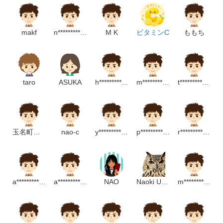
https://onl.tw/7YYkv1S
★手描き線画ガーリー素材
makf
n********************p
M K
ビタミンC
ももち
https://onl.tw/ZzqrYwk
★かわいい動物素材
https://onl.tw/UCXvXZU
taro
ASUKA
h********************m
m*******************m
t**************************m
コメントは全部拝見しております。とても励みになっていま
す！
インターネットやテレビやチラシの中で自分が作った素材が活
玉名町小学校
nao-c
y*************************m
p*************************p
r***************************m
用されているのを
見かけるたびに感激しております。これからも「くらうど職
人」をよろしくお願い致します。
a************p
a*******************m
NAO
Naoki Uchino
m*********************m
※2021年4月頃からPNGデータの解像度を高めに設定していま
す。解像度300以上。
※2026年5月頃からベクターデータのカラーモードをRGB形式