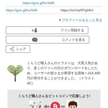
https://goo.gl/huYefA
https://goo.gl/huYefA
https://onl.tw/9YghKrt
御訪問ありがとうございます。いつも素材を御活用いただき感
▼プロフィールをもっと見る
謝致します。下記のイラスト一覧にある検索窓では「くらうど
ファン登録する
職人」の素材の中からお探しいただけます。 「▼プロ
フィールをもっと見る」をクリックしますと素材一覧のリンク
コメントを送る
が表示されます。
シェア
また、絞り込み検索のイラストレーター名に「くらうど職人」
と入力する方法もございますので是非御利用していただけると
くらうど職人さんのイラストは、大変人気があ
嬉しいです。
り、多くのファンの方がダウンロードをしたた
め、ユーザーの皆さまが希望する団体へ314,400
【このページへ来て下さった方へ】
円の寄付することができました。（イラスト
個人的におすすめな素材一覧リンクを作成致しましたのでもし
AC）
よろしければ御活用くださいませ ↓↓↓
くらうど職人さんをビットコインで応援しよう!
★【NEW】新作素材集一覧
https://onl.tw/zQb38Zs