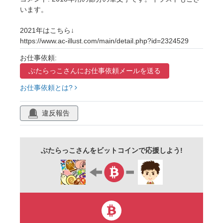
います。
特製
幸運
幸福
丸かぶり
2021年はこちら↓
まるかぶり
まめまき
豆まきイラスト
https://www.ac-illust.com/main/detail.php?id=2324529
恵方巻イラスト
巻き鮨
巻寿司
お仕事依頼:
巻きずし
まきずし
巻きずしイラスト
ぶたらっこさんに
お仕事依頼メールを送る
太巻き
海鮮
海鮮太巻き
御予約承り中
お仕事依頼とは?
えほうまき
赤鬼
お多福
鬼の面
違反報告
青鬼
うぐいす
鬼のお面
あかおに
あおおに
ファミリー
お父さん
お母さん
２月３日
二月三日
二月
ぶたらっこさんをビットコインで応援しよう!
２月
日本の行事
イベント
手描きイラスト
手書き文字
筆文字
毛筆