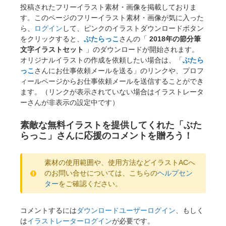
投稿されたフリーイラスト素材・画像を掲載しておりま
す。このページのフリーイラスト素材・画像が気に入った
ら、
ログイン
して、ピンクのイラストダウンロードボタン
をクリックすると、
ぶたらっこ
さんの「
2018年の節分筆
文字イラストセット
」のダウンロードが開始されます。
オリジナルイラストの作成を依頼したい場合は、「
ぶたら
っこ
さんにお仕事依頼メールを送る」のリンクや、プロフ
ィールページからお仕事依頼メールを送信することができ
ます。（リンクが表示されていない場合はイラストレータ
ーさんが非表示の設定中です）
素敵な無料イラストを提供してくれた「ぶた
らっこ」さんに応援のコメントを贈ろう！
素材の使用範囲や、使用方法などイラストACへ
のお問い合せについては、こちらの
ヘルプセン
ター
をご確認ください。
コメントするには
ダウンロードユーザーログイン
、もしく
は
イラストレーターログイン
が必要です。