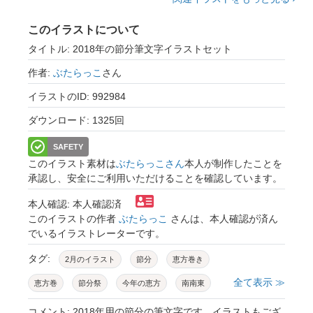
このイラストについて
タイトル: 2018年の節分筆文字イラストセット
作者:
ぶたらっこ
さん
イラストのID: 992984
ダウンロード: 1325回
SAFETY
このイラスト素材は
ぶたらっこさん
本人が制作したことを
承認し、安全にご利用いただけることを確認しています。
本人確認: 本人確認済
このイラストの作者
ぶたらっこ
さんは、本人確認が済ん
でいるイラストレーターです。
タグ:
2月のイラスト
節分
恵方巻き
全て表示 ≫
恵方巻
節分祭
今年の恵方
南南東
鬼は外福は内
開運祈願
招福
極上
コメント: 2018年用の節分の筆文字です。イラストもござ