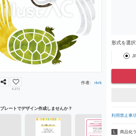
形式を選択
J
作者:
rkrk
4,271
プレートでデザイン作成しませんか？
利用禁止事
L
商品化