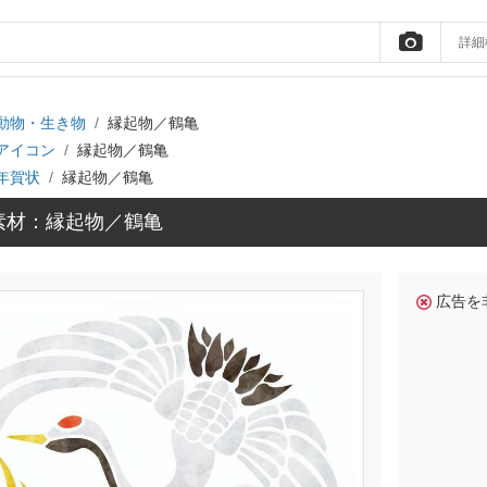
詳細
動物・生き物
縁起物／鶴亀
アイコン
縁起物／鶴亀
年賀状
縁起物／鶴亀
素材：縁起物／鶴亀
広告を