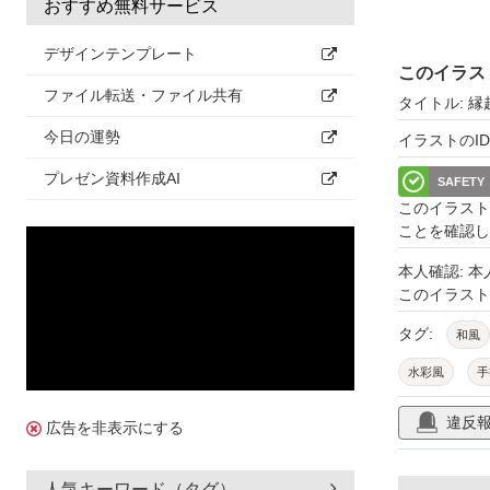
おすすめ無料サービス
デザインテンプレート
このイラス
ファイル転送・ファイル共有
タイトル: 
今日の運勢
イラストのID: 
プレゼン資料作成AI
SAFETY
このイラスト
ことを確認し
本人確認: 
このイラス
タグ:
和風
水彩風
手
年賀状
結
違反
広告を非表示にする
敬老の日
縁起物
入
人気キーワード（タグ）