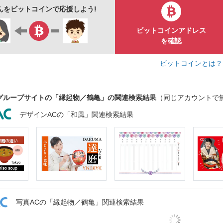
kさんをビットコインで応援しよう!
暦
お祝い
丹頂鶴
長寿亀
マーク
シンボル
ビットコインアドレス
判子
シルエット
水彩画
水彩画風
を確認
ビットコインとは
グループサイトの「縁起物／鶴亀」の関連検索結果
（同じアカウントで
デザインACの「和風」関連検索結果
写真ACの「縁起物／鶴亀」関連検索結果