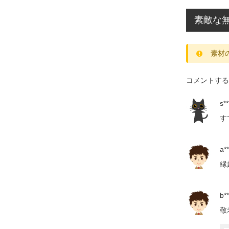
素敵な無
素材
コメントする
s**
す
a**
縁
b**
敬