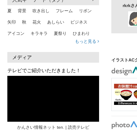
rkr
銀婚式
還
夏
背景
吹き出し
フレーム
リボン
アイコン
矢印
秋
花火
あしらい
ビジネス
アイコン
キラキラ
夏祭り
ひまわり
もっと見る
家族
和柄
夏 背景
スマホ
熱中症
人物
暑中見舞い
ふきだし
夏休み
メディア
イラストAC
日本地図
海
ハート
夏 背景
枠
テレビでご紹介いただきました！
見出し
お盆
雲
和紙
カレンダー
水彩
夏 フレーム
花
女性
街並み
集中線
人
おしゃれ 手描き
筆
和風
スケジュール
波
飾り枠
桜
ハロウィン
介護
チェック
かんさい情報ネット ten. | 読売テレビ