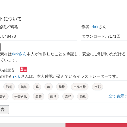
トについて
縁起物／鶴亀
作者:
rkrk
さん
548478
ダウンロード: 7171回
素材は
rkrkさん
本人が制作したことを承認し、安全にご利用いただける
ています。
本人確認済
トの作者
rkrk
さんは、本人確認が済んでいるイラストレーターです。
和柄
鶴亀
鶴
亀
模様
吉祥文様
水彩
全て表示 
書き
手書き風
装飾
飾り
吉祥
婚礼
婚
寿
結婚式
新年
お正月
ひな祭り
報告
七五三
千歳飴
成人式
桃の節句
お宮参り
縁起
学
卒業
入園
卒園
長寿
賀寿
金婚式