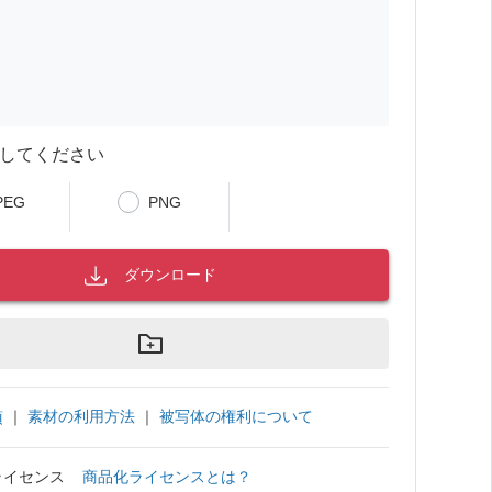
してください
PEG
PNG
ダウンロード
｜
素材の利用方法
｜
被写体の権利について
項
ライセンス
商品化ライセンスとは？