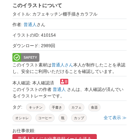
このイラストについて
タイトル: カフェキッチン棚手描きカラフル
作者:
普通人
さん
イラストのID: 410154
ダウンロード: 2989回
SAFETY
このイラスト素材は
普通人さん
本人が制作したことを承認
し、安全にご利用いただけることを確認しています。
本人確認: 本人確認済
このイラストの作者
普通人
さんは、本人確認が済んでい
るイラストレーターです。
タグ:
キッチン
手書き
カフェ
食器
全て表示 ≫
オシャレ
コーヒー
瓶
カップ
ペン画
広告
チラシ
インテリア
お仕事依頼:
普通人さんに
お仕事依頼メールを送る