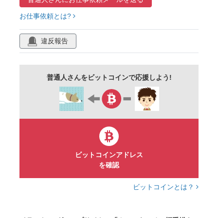
棚
パン
ジャム
照明
カトラリー
お仕事依頼とは?
紅茶
海外
キッチン用品
黒板
器
ガラスジャー
ガラス
まな板
はかり
違反報告
背景
雑貨
台所
飾り
ナチュラル
コーヒーカップ
コーヒーメーカー
収納
普通人さんをビットコインで応援しよう!
観葉植物
部屋
花瓶
家
ブレッド
コーヒー豆
小麦粉
ミルポット
ポット
かご
ランプ
ライト
コップ
自然
皿
ティー
ビットコインアドレス
を確認
ビットコインとは？