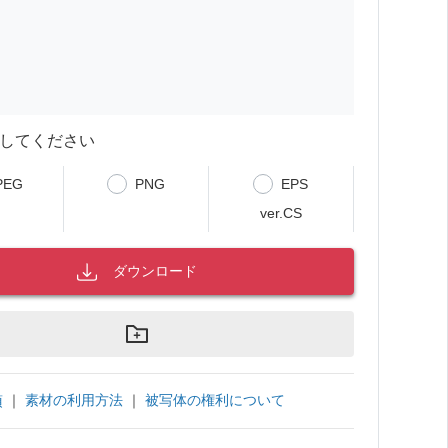
してください
PEG
PNG
EPS
ver.CS
ダウンロード
｜
素材の利用方法
｜
被写体の権利について
項