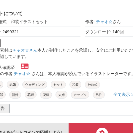
トについて
結婚式 和装イラストセット
作者:
チャオ☆
さん
2499321
ダウンロード: 140回
素材は
チャオ☆さん
本人が制作したことを承認し、安全にご利用いただ
認しています。
本人確認済
トの作者
チャオ☆
さんは、本人確認が済んでいるイラストレーターです
式
結婚
ウェディング
セット
和装
神前式
全て表示 
郎
新婦
花婿
花嫁
夫婦
カップル
男性
和
花
松竹梅
鯛
鳥居
水引
和傘
報告
指輪
結婚指輪
鶴
亀
三々九度
杯
銚子
さんをビットコインで応援しよう!