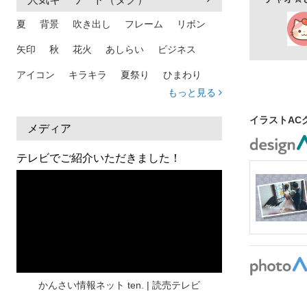
夏
背景
吹き出し
フレーム
リボン
矢印
秋
花火
あしらい
ビジネス
アイコン
キラキラ
夏祭り
ひまわり
もっと見る
家族
和柄
夏 背景
スマホ
熱中症
イラストAC
人物
暑中見舞い
ふきだし
夏休み
メディア
日本地図
海
ハート
夏 背景
枠
テレビでご紹介いただきました！
見出し
お盆
雲
和紙
カレンダー
水彩
夏 フレーム
花
女性
街並み
集中線
人
おしゃれ 手描き
筆
和風
スケジュール
波
飾り枠
桜
ハロウィン
介護
チェック
かんさい情報ネット ten. | 読売テレビ