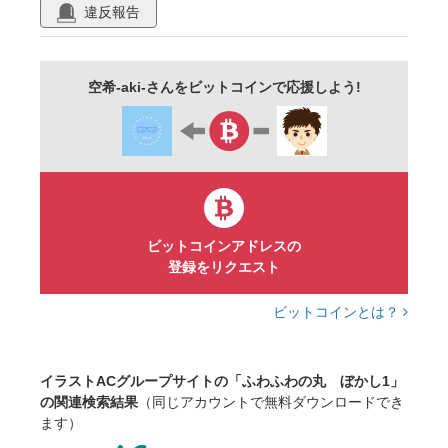
かすれ
ポップ
かわいい
シンプル
違反報告
イメージ
テクスチャー
バックグラウンド
壁紙
背景
素材
空希-aki-さんをビットコインで応援しよう!
ビットコインアドレスの
登録をリクエスト
ビットコインとは？
イラストACグループサイトの「ふわふわの丸 ぼかし1」
の関連検索結果
（同じアカウントで無料ダウンロードでき
ます）