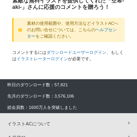
素敵な無料イラストを提供してくれた「空希-
aki-」さんに応援のコメントを贈ろう！
素材の使用範囲や、使用方法などイラストACへ
のお問い合せについては、こちらの
ヘルプセン
ター
をご確認ください。
コメントするには
ダウンロードユーザーログイン
、もしく
は
イラストレーターログイン
が必要です。
昨日のダウンロード数：57,821
先月のダウンロード数：3,576,106
総会員数：1600万人を突破しました
イラストACについて