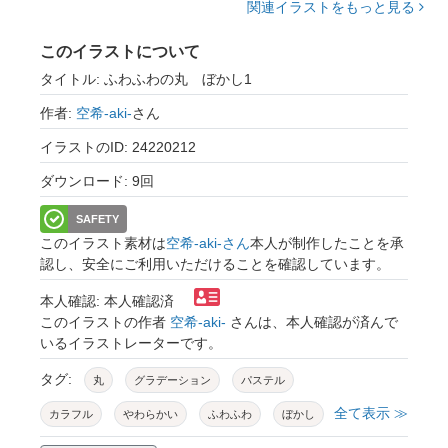
関連イラストをもっと見る
このイラストについて
タイトル: ふわふわの丸 ぼかし1
作者:
空希-aki-
さん
イラストのID: 24220212
ダウンロード: 9回
SAFETY
このイラスト素材は
空希-aki-さん
本人が制作したことを承
認し、安全にご利用いただけることを確認しています。
本人確認: 本人確認済
このイラストの作者
空希-aki-
さんは、本人確認が済んで
いるイラストレーターです。
タグ:
丸
グラデーション
パステル
全て表示 ≫
カラフル
やわらかい
ふわふわ
ぼかし