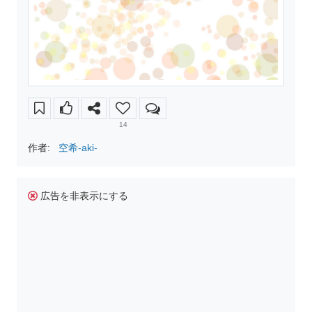
14
作者:
空希-aki-
広告を非表示にする