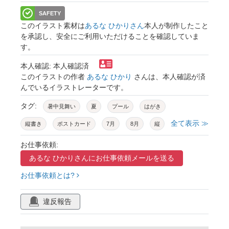
SAFETY
このイラスト素材は
あるな ひかりさん
本人が制作したこと
を承認し、安全にご利用いただけることを確認していま
す。
本人確認: 本人確認済
このイラストの作者
あるな ひかり
さんは、本人確認が済
んでいるイラストレーターです。
タグ:
暑中見舞い
夏
プール
はがき
全て表示 ≫
縦書き
ポストカード
7月
8月
縦
デザイン
夏休み
ヤシの木
お仕事依頼:
あるな ひかりさんに
お仕事依頼メールを送る
ピーチボール
浮き輪
スイカ
ドーナツ
お仕事依頼とは?
パラソル
水遊び
植物
木
水
スペース
余白
空白
おしゃれ
違反報告
かわいい
立体的
爽やか
清涼感
涼しい
リアル
パステル
ベクター