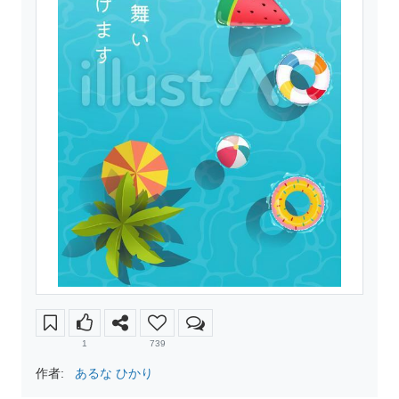
1
739
作者:
あるな ひかり