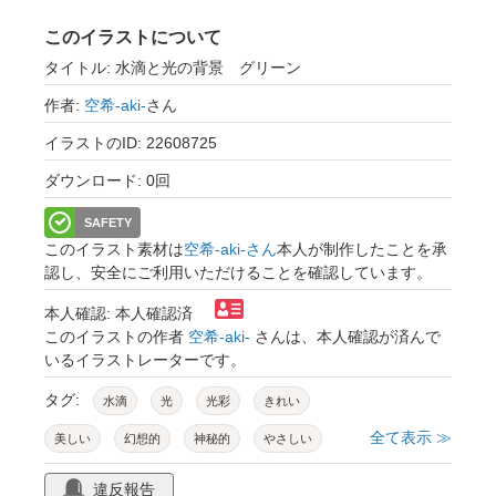
このイラストについて
タイトル: 水滴と光の背景 グリーン
作者:
空希-aki-
さん
イラストのID: 22608725
ダウンロード: 0回
SAFETY
このイラスト素材は
空希-aki-さん
本人が制作したことを承
認し、安全にご利用いただけることを確認しています。
本人確認: 本人確認済
このイラストの作者
空希-aki-
さんは、本人確認が済んで
いるイラストレーターです。
タグ:
水滴
光
光彩
きれい
全て表示 ≫
美しい
幻想的
神秘的
やさしい
やわらかい
癒し
背景
壁紙
違反報告