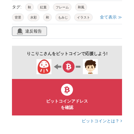
タグ:
秋
紅葉
フレーム
和風
全て表示 ≫
背景
水彩
和
もみじ
イラスト
和柄
葉
和紙
金箔
キラキラ
違反報告
落ち葉
枯れ葉
楓
植物
自然
紅葉狩り
葉っぱ
赤
赤色
りこりこさんをビットコインで応援しよう!
オレンジ
きれい
パステル
商用フリー
かわいい
余白
コピースペース
手書き
飾り枠
テクスチャー
壁紙
イメージ
9月
10月
11月
景色
ベクター
カット
風景
リーフ
暖かい
ビットコインアドレス
を確認
鮮やか
素材
チラシ
いまどき見出し
ビットコインとは？