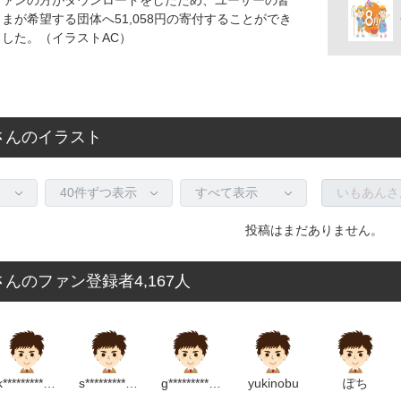
さまが希望する団体へ51,058円の寄付することができ
ました。（イラストAC）
さんのイラスト
投稿はまだありません。
んのファン登録者4,167人
k****************p
s**************************p
g*************************p
yukinobu
ぽち