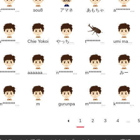
c*******************m
sou8
アマネ
あもちゃ
a******************m
u***********************m
Chie Yokoi
やっちゃん
t*****************m
umi maeda
i*************m
aaaaaaaaaa
n******************p
m*****************m
みー
m***********************m
m
gurunpa
m************************************p
k***********************m
1
2
3
4
...