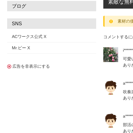
素敵な無
ブログ
素材の
SNS
ACワークス公式 X
コメントするに
Mr.ビー X
i******
可愛
あり
広告を非表示にする
a*****
吹奏
あり
a*****
部活
あり