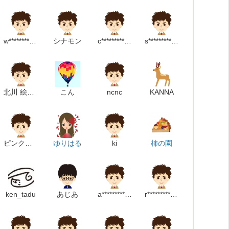
w**************p
シナモン
c*********************p
s********************p
北川 絵美子
こん
ncnc
KANNA
ピンクのねこ
ゆりはる
ki
柿の園
ken_tadu
あじあ
a************************m
r*****************************p