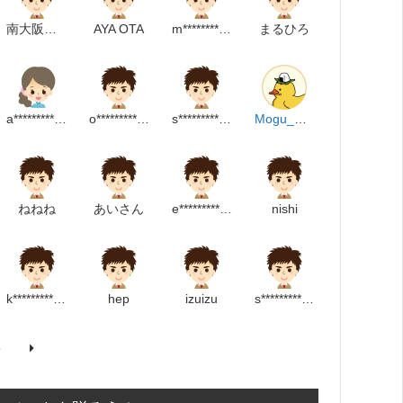
南大阪訪問看護ステーション
AYA OTA
m******************m
まるひろ
a********************m
o************************p
s**********************************p
Mogu_Duck
ねねね
あいさん
e*********************p
nishi
k***********************p
hep
izuizu
s*********************p
5