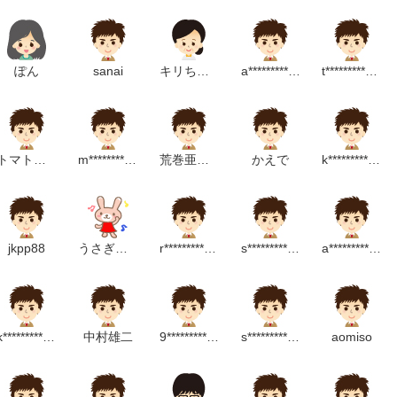
ぽん
sanai
キリちゃん
a*********************p
t********************m
トマトナス
m********************m
荒巻亜矢子
かえで
k*****************m
jkpp88
うさぎっちゃん
r***************************p
s************************m
a*******************m
k******************m
中村雄二
9****************m
s**********************m
aomiso