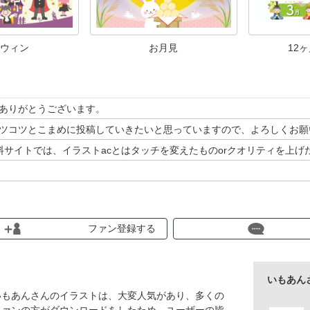
ウィン
お月見
12
ありがとうございます。
ツコツとこまめに投稿していきたいと思っていますので、よろしくお願
料サイトでは、イラストacとはタッチを変えたものorクオリティを上
.pixta.jp/@prof1981531
】
ファン登録する
dobe.com/jp/contributor/210248019/imoan
ト】
rt.jp/ja/@imoan
いもあん
いもあんさんのイラストは、大変人気があり、多くの
ファンの方がダウンロードをしたため、ユーザーの皆