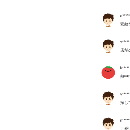
a*****
素敵
s*****
店舗
k*****
熱中
y*****
探し
m*****
可愛