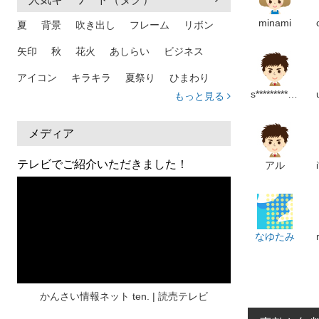
minami
夏
背景
吹き出し
フレーム
リボン
矢印
秋
花火
あしらい
ビジネス
アイコン
キラキラ
夏祭り
ひまわり
s********************m
もっと見る
家族
和柄
夏 背景
スマホ
熱中症
人物
暑中見舞い
ふきだし
夏休み
メディア
日本地図
海
ハート
夏 背景
枠
テレビでご紹介いただきました！
アル
見出し
お盆
雲
和紙
カレンダー
水彩
夏 フレーム
花
女性
街並み
集中線
人
おしゃれ 手描き
筆
なゆたみ
和風
スケジュール
波
飾り枠
桜
ハロウィン
介護
チェック
かんさい情報ネット ten. | 読売テレビ