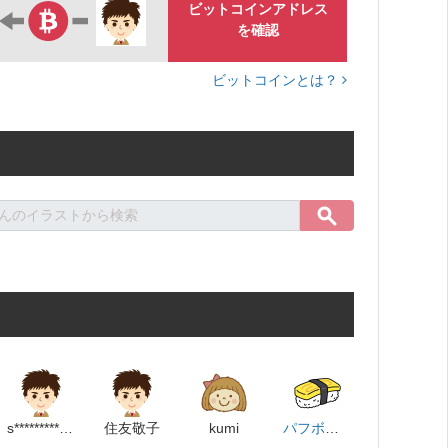
ビットコインアドレス
を確認
ビットコインとは？
s*************************p
住友敬子
kumi
パフボール