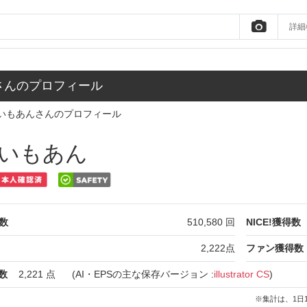
詳細
さんのプロフィール
いもあんさんのプロフィール
いもあん
数
510,580
回
NICE!獲得数
2,222
点
ファン獲得数
数
2,221
点
(AI・EPSの主な保存バージョン :
illustrator CS
)
※集計は、1日