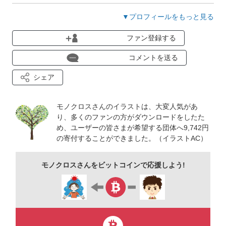
→→
https://bit.ly/3QR6hwb
▼プロフィールをもっと見る
スーツの男性＆女性 →→→
https://bit.ly/3akfHgK
矢
ファン登録する
印＆人物→→→
https://bit.ly/3l0yUba
作業着人物
→→→
https://bit.ly/3SGF0hq
コメントを送る
スマホ＆人物 →→→
https://bit.ly/3BacOtU
秋イラスト
シェア
→→→
https://bit.ly/3zJnYoJ
筋トレ系 →→→
https://bit.ly/3IjvhqZ
モノクロスさんのイラストは、大変人気があ
クリスマス→→→
り、多くのファンの方がダウンロードをしたた
https://bit.ly/3d2fNul
感染症対策系
め、ユーザーの皆さまが希望する団体へ9,742円
→→→
https://bit.ly/3rXD2Lm
夏イラスト
の寄付することができました。（イラストAC）
→→→
https://bit.ly/3Im7ypR
はじめまして！
モノクロスさんをビットコインで応援しよう!
皆さまに使っていただけるようなイラストをのんびり楽しみな
がら描いていこうと思っています。
～現在のイラスト状況（多めにあるジャンル）