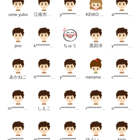
ume yuko
江南市役所地方創生推進課
y*******************p
KEIKO MATSUSHITA
a*****************m
jino
k***************************p
ちゅう
黒田洋
y********************p
あかねこ
h**********************p
y*****************m
nananachan
c**********************e
m******************m
しえこ
r**********************************p
r*************************p
o************************m
w******************p
m******************p
c******************m
ゆういちいち
kirin