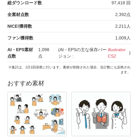
総ダウンロード数
97,418
回
全素材点数
2,392
点
NICE!獲得数
2,211
人
ファン獲得数
1,009
人
AI・EPS素材
1,098
(AI・EPSの主な保存バー
illustrator
)
点数
点
ジョン :
CS2
※集計は、1日1回深夜に行います。素材が削除された場合、合計数にも反映され
ます。
おすすめ素材