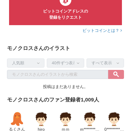
ビットコインアドレスの
〇学生イラスト（今後もストックが溜まり次第ちょくちょくア
登録をリクエスト
ップしていく予定です）
ビットコインとは？
〇スーツ系のイラスト（ポーズやしぐさ）
〇スポーツ系イラスト（筋トレがメインでランニングや卓球、
モノクロスさんのイラスト
テニス、サッカーなどがあります）
〇夏系イラストもそこそこ
〇アバターや野菜もそこそこ
〇子供系イラスト
〇感情・しぐさ（男女それぞれ）
投稿はまだありません。
まだまだ種類は多くないですが
モノクロスさんのファン登録者1,009人
少しづつ増やしていこうと思ってます。
よろしくお願いします！
るくさん
hiro
ｍｍ
m************************m
0************************m
※イラレ導入したのでAIデータも投稿出来るようになりました