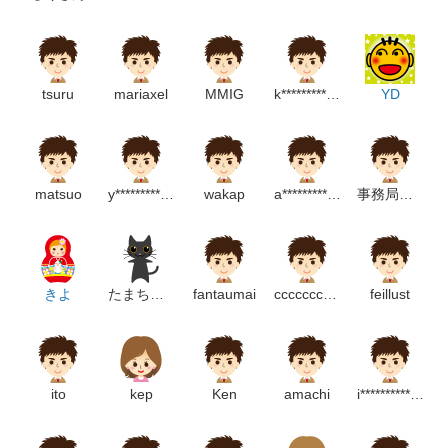
☆
まだ不慣れではありますがいいイラストが描けるよう頑張りま
す～！
tsuru
mariaxel
MMIG
k****************m
YD
〇2020/6/30・・・１００００DL達成！
2021/6/25・・・２００００DL達成！
matsuo
y**************************p
wakap
a*****************m
事務局住まい教育推進協会
2022/5/29・・・３００００DL達成！
2022/10/15・・・４００００DL達成！
2023/5/26・・・５００００DL達成！
きよ
たまちゃん
fantaumai
ccccccccccp
feillust
使って頂いてうれしいです！ありがとうございます！
ito
kep
Ken
amachi
i***************m