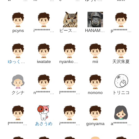
pcyns
i**************m
ピースケフーコ
HANAMATSURI
p**************************m
ゆっくり…
iwatate
nyankoniiisan
mii
天沢朱夏
クシナ
n****************m
l****************m
nonono
トリニコ
f**********************m
あさうめ
i**************c
gonyama
a**************************p