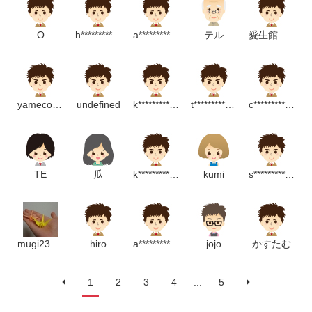
O
h********************m
a********************m
テル
愛生館広報
yameco yameco
undefined
k**********************m
t****************m
c************************p
TE
瓜
k***************************m
kumi
s************************p
mugi2323go
hiro
a****************m
jojo
かすたむ
1
2
3
4
...
5