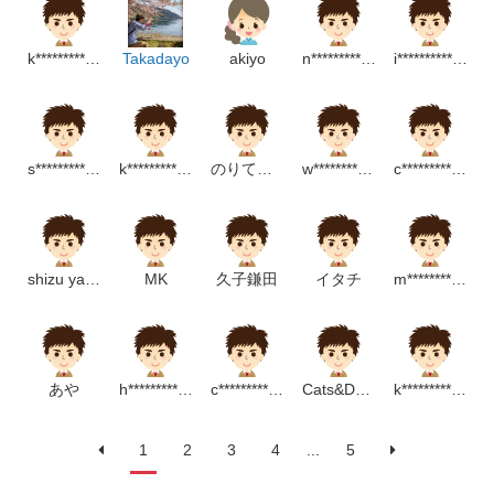
k***************************p
Takadayo
akiyo
n****************m
i***************************p
s****************m
k*******************m
のりてるぴか
w********************m
c********************m
shizu yamada
MK
久子鎌田
イタチ
m*****************p
あや
h********************p
c******************m
Cats&Dogs
k*******************m
1
2
3
4
...
5