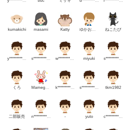
y************************i
buc
ミサキ
d***********************m
l*************************p
kumakichi
masami
Katty
ゆかおさん
ねこたび
y***********************m
s*************************m
w**************************p
miyuki
s***************************p
くろ
Mamegohan
k***********************p
s***********************m
tkm1982
二部販売
n***************************p
-
yuto
c************************p