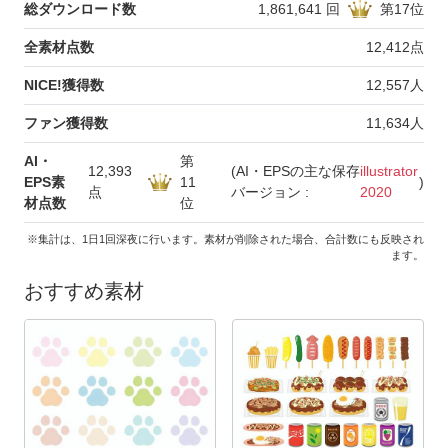
総ダウンロード数
1,861,641
回
第
17
位
全素材点数
12,412
点
NICE!獲得数
12,557
人
ファン獲得数
11,634
人
AI・
第
12,393
(AI・EPSの主な保存
illustrator
EPS素
11
)
点
バージョン :
2020
材点数
位
※集計は、1日1回深夜に行います。素材が削除された場合、合計数にも反映され
ます。
おすすめ素材