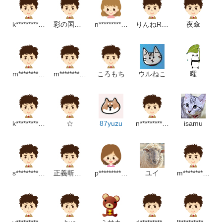
k************************p
彩の国東大宮メディカルセンター閲覧
n**************************p
りんねRinne
夜傘
m***********************p
m*******************************p
ころもち
ウルねこ
曜
k********************m
☆
87yuzu
n*********************p
isamu
s*********************m
正義斬最強 - 東方無敵判官雲牙不要來
p************************p
ユイ
m************************p