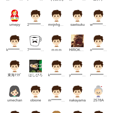
umepy
2***************m
mnjnhgscgs
saetsuku
w****************************p
k**************************m
7***************m
ｍｍｍ
HIROKO NAGATA
o******************p
東海ﾃﾗﾀﾞ
はしびろ
k****************************m
y****************m
i***************m
umechan
obione
m**********************m
nakayama
2578A