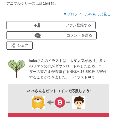
アニマルシリーズは計15種類。
それぞれ同じテーマ（表情や季節をイメージしたもの等）で制
▼プロフィールをもっと見る
作しています。
ファン登録する
～アニマルシリーズ～
①茶色い犬 ②白い犬 ③柴犬 ④黒柴犬
コメントを送る
⑤茶色い猫 ⑥グレーの猫 ⑦白い猫 ⑧黒い猫 ⑨三毛猫
シェア
⑩うさぎ ⑪白うさぎ ⑫ひよこ ⑬パンダ ⑭くま ⑮白く
ま
kakaさんのイラストは、大変人気があり、多く
のファンの方がダウンロードをしたため、ユー
ザーの皆さまが希望する団体へ16,591円の寄付
～その他イラスト～
することができました。（イラストAC）
★上記以外の単体のアニマルイラスト
★食品シリーズ・植物・季節の行事イラスト
kakaさんをビットコインで応援しよう!
★カレンダータイトル
★ポストカード・フレーム・メモ