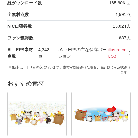
総ダウンロード数
165,906
回
全素材点数
4,591
点
NICE!獲得数
15,024
人
ファン獲得数
887
人
AI・EPS素材
4,242
(AI・EPSの主な保存バー
illustrator
)
点数
点
ジョン :
CS3
※集計は、1日1回深夜に行います。素材が削除された場合、合計数にも反映され
ます。
おすすめ素材