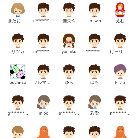
きたおゆり
c***********************m
佳央怜
eritwin
えむ
リツカ
m**********************p
yoshiko
f***********************m
けーりぐれ
ouchi-so
フルマークス
ゆら
はち
ドラミ
g****************************p
mipo
s****************p
彩愛
n***************p