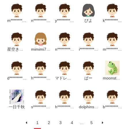
m******************p
n*****************m
y***********p
ぴよ
k**************p
星空きらり
mimimi777
n*********************m
i***************************m
m********************p
d******************p
h***********************m
マドレーヌ
ぱー
moonstone
一日千秋
s****************************m
h**********************m
dolphinsmile
b*****************************p
1
2
3
4
...
5