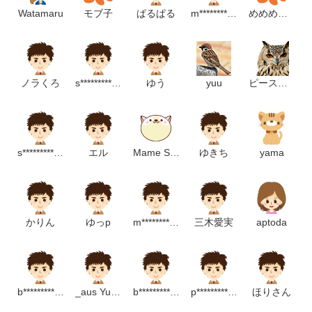
Watamaru
モブ子
ぱるぱる
m***************************m
めめめめめ
ノラくろ
s***********************m
ゆう
yuu
ピースケフーコ
s**********************m
エル
Mame Sugi
ゆきち
yama
かりん
ゆっp
m********************m
三木愛実
aptoda
b*********************p
_aus Yukky
b*************************m
p**************************m
ほりさん