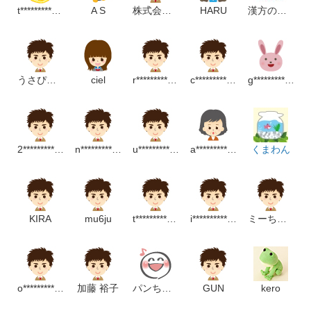
t*****************m
A S
株式会社cooleight
HARU
漢方の宮崎薬局
うさぴょん
ciel
r******************m
c**********************m
g********************m
2********************p
n***********************m
u************************m
a*******************p
くまわん
KIRA
mu6ju
t********************m
i*************************m
ミーちゃん
o***********************m
加藤 裕子
パンちゃん
GUN
kero