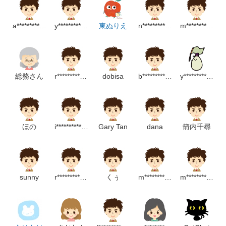
a*****************m
y*******************p
東ぬりえ
n******************m
m***********************p
総務さん
r********************m
dobisa
b******************m
y***********************p
ほの
i*********************m
Gary Tan
dana
箭内千尋
sunny
r**********************p
くぅ
m********************m
m*********************m