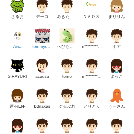
さるお
デーコ
みきたく６１２
ＮＡＯＳ.
まりりん
Aina
tommydesign
へびちゃん
n**************************m
ボア
SIRAYURI
azuusa
tomo
m*************************p
よっこ
蓮-REN-
bdnakas
ぐるぶれ
とりとり
うーさん