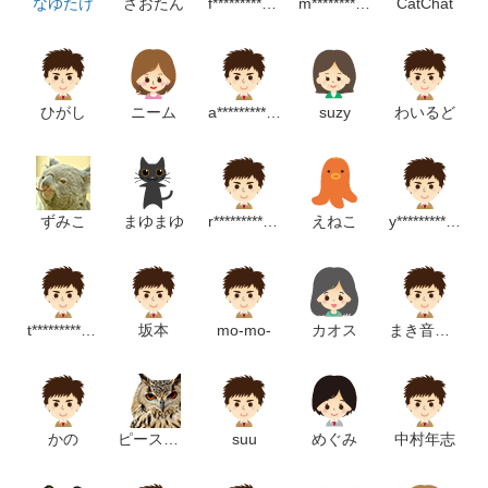
なゆたけ
さおたん
f********************m
m*****************************p
CatChat
ひがし
ニーム
a*******************p
suzy
わいるど
ずみこ
まゆまゆ
r***************************p
えねこ
y********************m
t************************p
坂本
mo-mo-
カオス
まき音楽教室
かの
ピースケフーコ
suu
めぐみ
中村年志