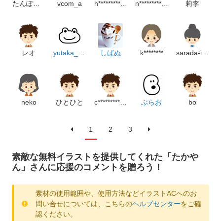
たんぽぽ好き
vcom_a
h*************************m
n*********************p
莉李
レオ
yutaka_satoru
しばぬ
k********
sarada-iwa
neko
ひとひと
c**********************p
ぶらお
bo
1
2
3
素敵な無料イラストを提供してくれた「たかや
ん」さんに応援のコメントを贈ろう！
素材の使用範囲や、使用方法などイラストACへのお
問い合せについては、こちらの
ヘルプセンター
をご確
認ください。