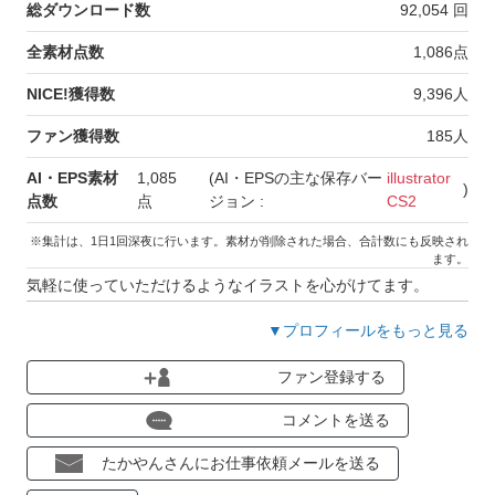
総ダウンロード数
92,054
回
全素材点数
1,086
点
NICE!獲得数
9,396
人
ファン獲得数
185
人
AI・EPS素材
1,085
(AI・EPSの主な保存バー
illustrator
)
点数
点
ジョン :
CS2
※集計は、1日1回深夜に行います。素材が削除された場合、合計数にも反映され
ます。
気軽に使っていただけるようなイラストを心がけてます。
▼プロフィールをもっと見る
ファン登録する
コメントを送る
たかやんさんにお仕事依頼メールを送る