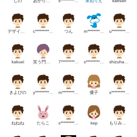
しの
あかりんご
s**********************************p
東ぬりえ
kaesan
デザイナー４官民大阪
c*******************m
つん
m**********************m
u*******************m
kakuei
笑う門にはスミ来る
7****************m
s*******************p
shizuhama
きよぴの
y***************p
m****************p
優子
s**********************m
ねねね
たらこ
s*********************m
kep
もりみえこ（micco）