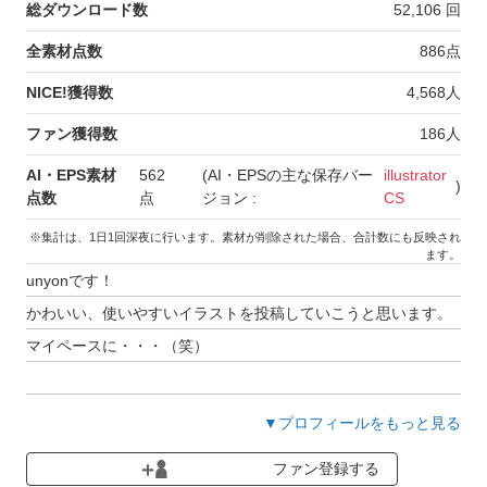
総ダウンロード数
52,106
回
全素材点数
886
点
NICE!獲得数
4,568
人
ファン獲得数
186
人
AI・EPS素材
562
(AI・EPSの主な保存バー
illustrator
)
点数
点
ジョン :
CS
※集計は、1日1回深夜に行います。素材が削除された場合、合計数にも反映され
ます。
unyonです！
かわいい、使いやすいイラストを投稿していこうと思います。
マイペースに・・・（笑）
コメントいただいた方、ありがとうございます！
▼プロフィールをもっと見る
とっても嬉しく読ませていただいております☆
ファン登録する