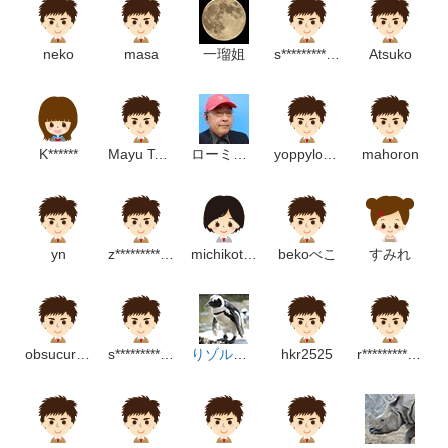
neko
masa
一瑠姐
s***********************m
Atsuko
K******
Mayu Tominaga
ローミン【学習】
yoppylovelucky
mahoron
yn
z********************m
michikotomo
bekoべこ
すみれ
obsucura17
s******************m
りゾルート
hkr2525
r*******************************p