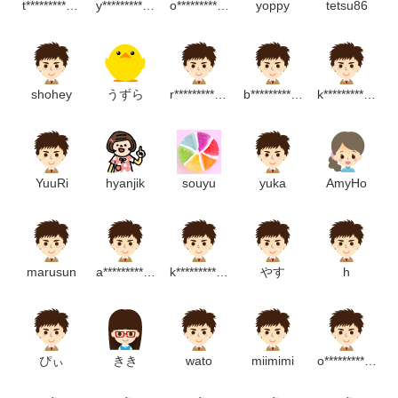
t*************p
y***************************p
o******************m
yoppy
tetsu86
shohey
うずら
r************************m
b*************************p
k****************************p
YuuRi
hyanjik
souyu
yuka
AmyHo
marusun
a**************************p
k*******************m
やす
h
ぴぃ
きき
wato
miimimi
o*****************m