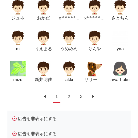
ジュネ
おかだ
o*********************m
x***********************p
さとちん
m
りえまる
うめめめ
りんや
yaa
mizu
新井明佳
akki
サリーちゃん
awa-buku
1
2
3
広告を非表示にする
広告を非表示にする