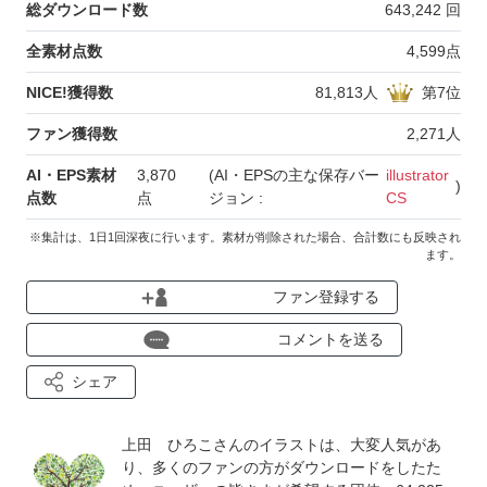
総ダウンロード数
643,242
回
全素材点数
4,599
点
NICE!獲得数
81,813
人
第
7
位
ファン獲得数
2,271
人
AI・EPS素材
3,870
(AI・EPSの主な保存バー
illustrator
)
点数
点
ジョン :
CS
※集計は、1日1回深夜に行います。素材が削除された場合、合計数にも反映され
ます。
ファン登録する
コメントを送る
シェア
上田 ひろこさんのイラストは、大変人気があ
り、多くのファンの方がダウンロードをしたた