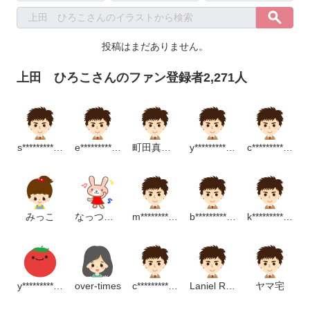
投稿はまだありません。
上田 ひろこさんのファン登録者2,271人
s*****************m
e****************p
町田真須美
y************************p
c***********************m
みっこ
なっつんアニメーション
m******************m
b***************************p
k******************m
y*********************m
over-times
c********************m
Laniel Riho
ヤマ宅