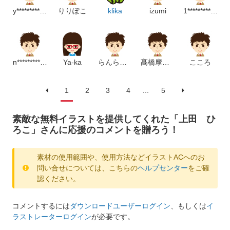
y************************p
りりぽこ
klika
izumi
1*****************p
n****************************p
Ya-ka
らんらんらん
髙橋摩利愛
こころ
1
2
3
4
...
5
素敵な無料イラストを提供してくれた「上田 ひ
ろこ」さんに応援のコメントを贈ろう！
素材の使用範囲や、使用方法などイラストACへのお
問い合せについては、こちらの
ヘルプセンター
をご確
認ください。
コメントするには
ダウンロードユーザーログイン
、もしくは
イ
ラストレーターログイン
が必要です。