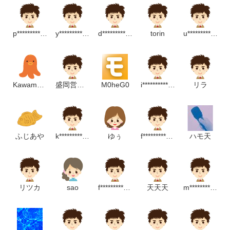
p********************p
y*************************p
d****************************m
torin
u********************m
Kawamoto Miho
盛岡営業所
M0heG0
i********************p
リラ
ふじあや
k****************m
ゆぅ
f**************************p
ハモ天
リツカ
sao
f*****************m
天天天
m*******************m