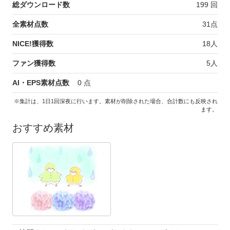
総ダウンロード数
199
回
全素材点数
31
点
NICE!獲得数
18
人
ファン獲得数
5
人
AI・EPS素材点数
0
点
※集計は、1日1回深夜に行います。素材が削除された場合、合計数にも反映され
ます。
おすすめ素材