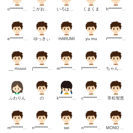
o**********************p
こがおちゃん
いろはにわおん
くまくま
h********************p
e******************m
ゆっきぃ
HARUMI
yu mu
i*******************m
__ muuui
j************************p
m**************m
l************************p
ちゃんなお
ふわりん
の
k*******************m
c********************m
常松智恵
m**********************************p
n*********************m
sei
n*********************m
MONO DESIGN