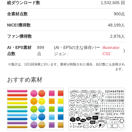
総ダウンロード数
1,532,605
回
全素材点数
900
点
NICE!獲得数
48,199
人
ファン獲得数
2,876
人
AI・EPS素材
899
(AI・EPSの主な保存バー
illustrator
)
点数
点
ジョン :
CS2
※集計は、1日1回深夜に行います。素材が削除された場合、合計数にも反映され
ます。
おすすめ素材