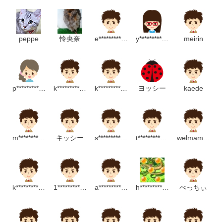
peppe
怜央奈
e*********************p
y*******************************p
meirin
p**************************p
k***********************m
k***********************m
ヨッシー
kaede
m*****************m
キッシー
s**********************m
t****************m
welmamama
k****************m
1*************************p
a***********************p
h******************p
べっちぃ