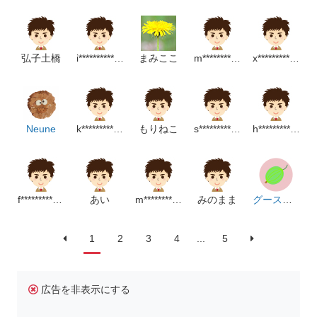
弘子土橋
i*******************m
まみここ
m*********************m
x********************p
Neune
k******************m
もりねこ
s***********************m
h***************m
f**********************m
あい
m******************p
みのまま
グースベリー
1
2
3
4
...
5
広告を非表示にする