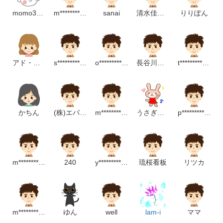
momo3555
m*********************p
sanai
清水佳奈子
りりぽん
アド・ベンチャー
s******************m
o*********************p
長谷川ゆい子
t*********************m
かちん
(株)エバタ美容商事
m*************************p
うさぎっちゃん
p********************p
m************************p
240
y***********************p
琉桜看板
リツカ
m***********************m
ゆん
well
lam-i
ママ