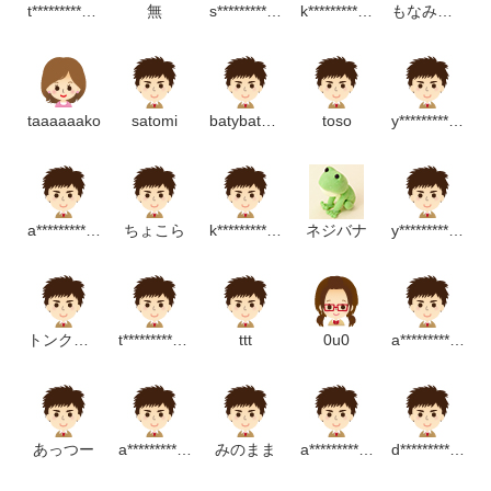
t************************r
無
s*******************m
k*****************************p
もなみしごと
taaaaaako
satomi
batybatybaty
toso
y***********************p
a*********************p
ちょこら
k**********************p
ネジバナ
y********************m
トンクルピー
t*******************p
ttt
0u0
a******************************p
あっつー
a******************m
みのまま
a*********************m
d********************p