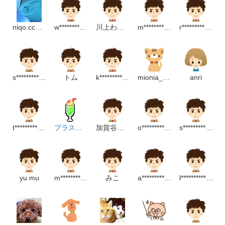
niqo.cc@gmail.com
w***********************g
川上わかば
m***************m
r*****************m
s**********************p
トム
k********************m
mionia_miaou
anri
t********************m
プラスアルファ
加賀谷真琴
o*******************p
s********************p
yu mu
m*******************m
みこ
a*******************p
l****************m