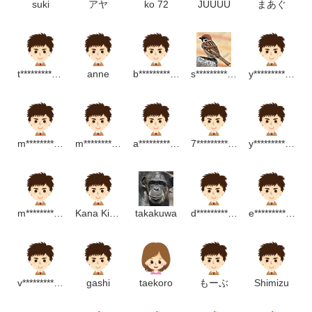
suki
アヤ
ko 72
JUUUU
まあぐ
t********************p
anne
b********************m
s**************************m
y****************************p
m******************m
m**********************m
a********************m
7******************m
y*******************************p
m************************p
Kana Kinoshita
takakuwa
d****************p
e*******************m
v**************m
gashi
taekoro
もーぶ
Shimizu