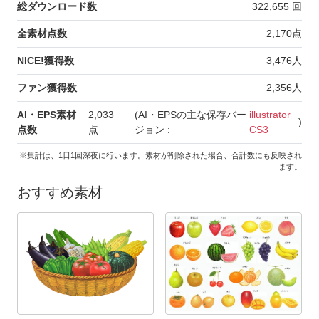
総ダウンロード数
322,655
回
全素材点数
2,170
点
NICE!獲得数
3,476
人
ファン獲得数
2,356
人
AI・EPS素材
2,033
(AI・EPSの主な保存バー
illustrator
)
点数
点
ジョン :
CS3
※集計は、1日1回深夜に行います。素材が削除された場合、合計数にも反映され
ます。
おすすめ素材