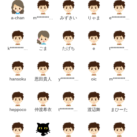
a-chan
m******************m
みずきい
りゃま
e************************m
k**********************m
ごま
たげち
e
t*****************m
hansoku
恩田貴人
y*************************p
oic
m****************m
heppoco
仲渡希衣
t********************m
渡辺舞
まひーた