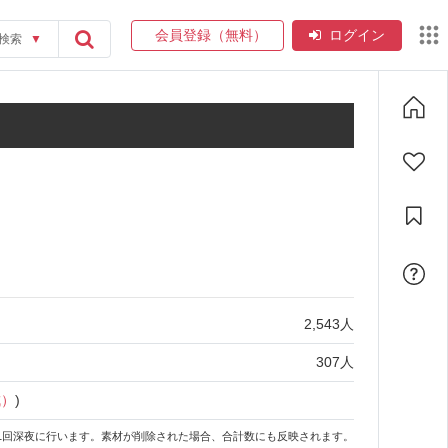
会員登録（無料）
ログイン
検索
▼
2,543
人
307
人
成）
)
1回深夜に行います。素材が削除された場合、合計数にも反映されます。