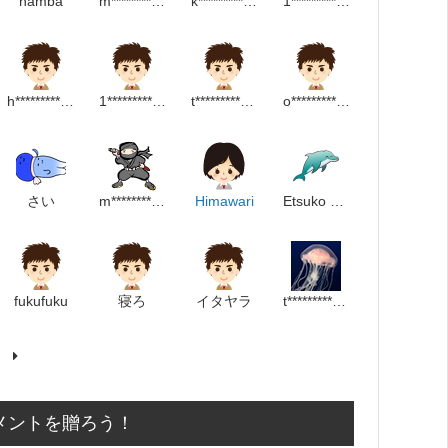
namba
m*********************m
k************************p
1********************************p
h*********************p
1******************p
t****************m
o****************m
さい
m******************m
Himawari
Etsuko Takata
fukufuku
寝ろ
イタヤラ
t********************p
メントを贈ろう！