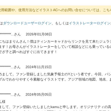
使用範囲や、使用方法などイラストACへのお問い合せについては、こち
は
ダウンロードユーザーログイン
、もしくは
イラストレーターログイン
*********...
さん
2026年01月08日
にちはまりんさん！僕はティンカーキャドからリンクを見て来たジュラ
ます！お母さんがイラストレーターをしていて相談などにも乗っている
でざ子と調べればすぐに出てきます！
*********...
さん
2024年11月15日
めまして。ファン登録しました気象予報士のYという者です。今回、バ
プルでわかりやすく今素敵なイラストです。アジア領域の地図、地名、
*********...
さん
2024年05月05日
ん様
まして、ファン登録いたしましたkamuと申します。オリジナリティの高い