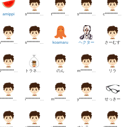
amippi
s******************m
t*************************m
s******************m
c******************p
s*******************m
s********************p
koamaru
ヘクター
さーむす
0*****************p
トラネコマン
のん
m**************************m
リラ
t******************m
i******************p
m********************m
y********************m
せっきー