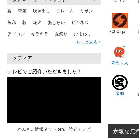
ダリア
夏
背景
吹き出し
フレーム
リボン
矢印
秋
花火
あしらい
ビジネス
2000 quiqui
アイコン
キラキラ
夏祭り
ひまわり
もっと見る
家族
和柄
夏 背景
スマホ
熱中症
人物
暑中見舞い
ふきだし
夏休み
メディア
東ぬりえ
日本地図
海
ハート
夏 背景
枠
テレビでご紹介いただきました！
見出し
お盆
雲
和紙
カレンダー
水彩
夏 フレーム
花
女性
街並み
宝助
集中線
人
おしゃれ 手描き
筆
和風
スケジュール
波
飾り枠
桜
ハロウィン
介護
チェック
かんさい情報ネット ten. | 読売テレビ
素敵な無