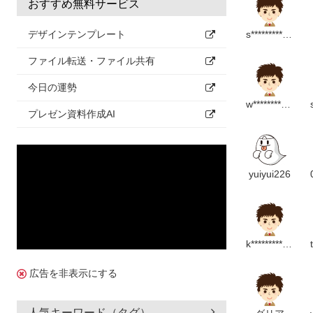
おすすめ無料サービス
s**********************p
デザインテンプレート
ファイル転送・ファイル共有
今日の運勢
w*******************************p
プレゼン資料作成AI
yuiyui226
k**************************p
広告を非表示にする
人気キーワード（タグ）