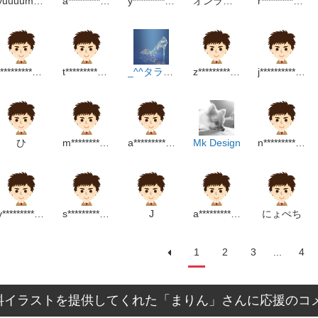
yuuuumama
a******************p
y******************m
オンライン個別指導COTE
r*********************m
t*********************p
t************************m
_^^タラコおにぎり^^
z*******************m
j******************p
ひ
m***********************p
a*******************m
Mk Design
n************************m
y**************************m
s******************p
J
a******************p
にょぺち
1
2
3
...
4
料イラストを提供してくれた「まりん」さんに応援のコ