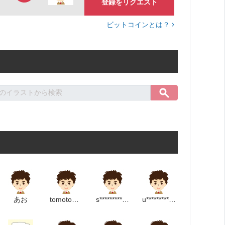
登録をリクエスト
ビットコインとは？
あお
tomotomo624@
s***********************m
u*****************m