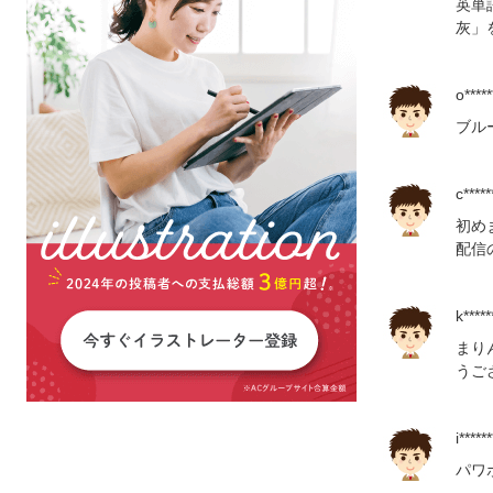
英単
灰」
o*****
ブル
c*****
初め
配信
k*****
まり
うご
i******
パワ