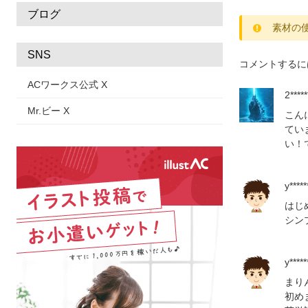
ブログ
素材の
SNS
コメントするに
ACワークス公式 X
2*****
Mr.ビー X
こん
てい
い！
y*****
はじ
シン
y*****
まり
初め