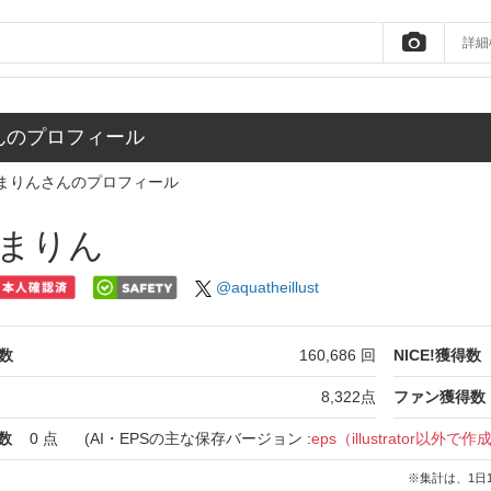
詳細
んのプロフィール
まりんさんのプロフィール
まりん
@aquatheillust
数
160,686
回
NICE!獲得数
8,322
点
ファン獲得数
数
0
点
(AI・EPSの主な保存バージョン :
eps（illustrator以外で作
※集計は、1日