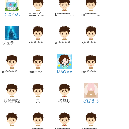
くまわん
ユニゾーン採用
k*******************m
m******************m
ジュラシックゴジラ
c*********************************m
a************************m
s*****************m
a******************m
mamezo0729
MAOMA
m**********************m
渡邊由起
呉
名無し
ざぱきち