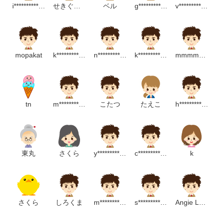
i******************p
せきぐちれん
ベル
g******************m
v****************************p
mopakat
k********************p
n********************p
k*****************m
mmmmmu-mu
tn
m*******************p
こたつ
たえこ
h****************m
東丸
さくら
y****************m
c***************m
k
さくら
しろくま
m*******************m
s***********************p
Angie León