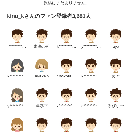
投稿はまだありません。
kino_kさんのファン登録者3,681人
f***************p
東海ﾃﾗﾀﾞ
k*********************p
y******************p
aya
k*****************m
ayaka.y
chokotanmaru
k************************************m
めぐ
y******************m
岸恭平
z*********************m
c*******************************p
るびぃ☆