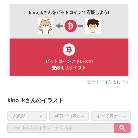
【イラスト種類別】
kino_kさんをビットコインで応援しよう!
◆犬・・・
https://goo.gl/Ljcg4u
/ 黒柴犬・・・
http://u0u1.net/NEY4
◆猫・・・
https://goo.gl/MJNs5s
◆クマ・・・
https://goo.gl/RcWStM
◆シロクマ・・・
https://goo.gl/aG6QwF
ビットコインアドレスの
◆ペンギン・・・
https://goo.gl/r18CpD
登録をリクエスト
◆ウサギ・・・
https://goo.gl/WA18mX
ビットコインとは？
◆キツネ・・・
https://goo.gl/vGv9Te
◆リス・・・
https://goo.gl/VCma23
kino_kさんのイラスト
◆ネズミ・・・http://urx.space/5IDW
◆動物のアイコン・・・http://urx.red/tW8e