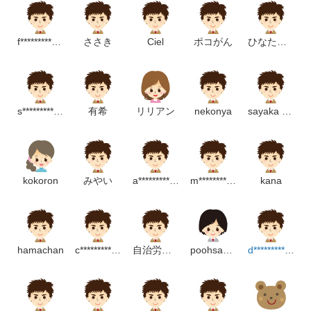
f**********************p
ささき
Ciel
ポコがん
ひなたれおこ
s**************p
有希
リリアン
nekonya
sayaka ono
kokoron
みやい
a**********************m
m**************************m
kana
hamachan
c************************p
自治労連愛知県本部
poohsanlovelove
d*******************m