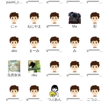
yuumi_chan
c***********************m
o**********************m
i**************************m
t*****************m
にゃ
ねじやま
d***********p
Me
彩
ako
まーみ
k***************m
み
s************************p
当房奈央
riku
c******************m
u*****************m
t*******************m
s***************************p
a******************p
つぶあん
l********************m
こつぶきなこ