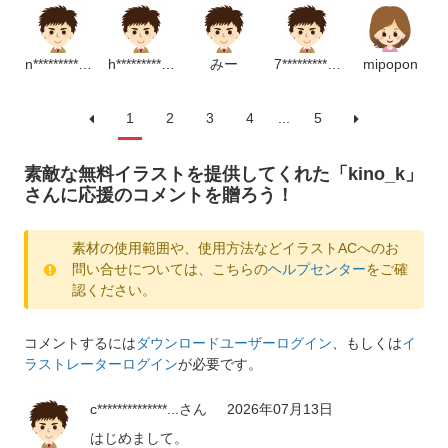
n**********************m
h*******************m
みー
7************************p
mipopon
1
2
3
4
...
5
素敵な無料イラストを提供してくれた「kino_k」
さんに応援のコメントを贈ろう！
素材の使用範囲や、使用方法などイラストACへのお
問い合せについては、こちらの
ヘルプセンター
をご確
認ください。
コメントするには
ダウンロードユーザーログイン
、もしくは
イ
ラストレーターログイン
が必要です。
c**************...
さん
2026年07月13日
はじめまして。