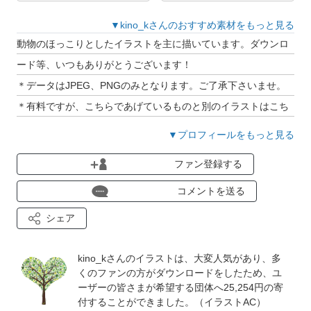
▼kino_kさんのおすすめ素材をもっと見る
動物のほっこりとしたイラストを主に描いています。ダウンロ
ード等、いつもありがとうございます！
＊データはJPEG、PNGのみとなります。ご了承下さいませ。
＊有料ですが、こちらであげているものと別のイラストはこち
ら・・・http://ur2.link/OA6s
▼プロフィールをもっと見る
＊お仕事のご相談等ございましたら右記ホームページの問い合
ファン登録する
わせページからご連絡ください。・・・
http://kinoouti.sakura.ne.jp/
コメントを送る
シェア
＊素材の利用可能な範囲については以下をご確認ください。
https://blog.acworks.co.jp/2018/12/10/ban/
kino_kさんのイラストは、大変人気があり、多
https://blog.acworks.co.jp/2017/11/06/ok_ng/
くのファンの方がダウンロードをしたため、ユ
ーザーの皆さまが希望する団体へ25,254円の寄
https://blog.acworks.co.jp/2017/02/03/photoac_terms/
付することができました。（イラストAC）