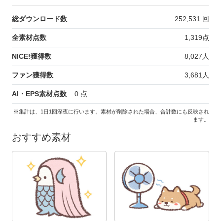
総ダウンロード数
252,531
回
全素材点数
1,319
点
NICE!獲得数
8,027
人
ファン獲得数
3,681
人
AI・EPS素材点数
0
点
※集計は、1日1回深夜に行います。素材が削除された場合、合計数にも反映され
ます。
おすすめ素材