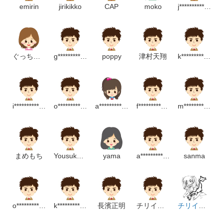
emirin
jirikikko
CAP
moko
j*********************m
ぐっちゃん
g******************m
poppy
津村天翔
k*****************m
i*********************m
o***********************m
a*********************p
f****************m
m******************m
まめもち
Yousuke Ikuta
yama
a******************m
sanma
o********************************m
k********************************m
長濱正明
チリイラスト
チリイラスト