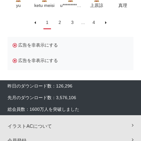
yu
ketu meisi
u***************m
上原諒
真理
1
2
3
...
4
広告を非表示にする
広告を非表示にする
昨日のダウンロード数：126,296
先月のダウンロード数：3,576,106
総会員数：1600万人を突破しました
イラストACについて
×
会員登録