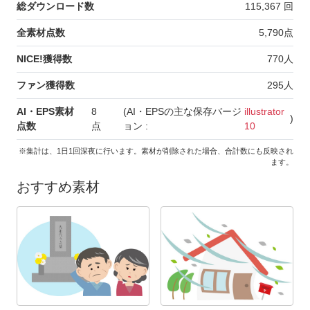
総ダウンロード数
115,367
回
全素材点数
5,790
点
NICE!獲得数
770
人
ファン獲得数
295
人
AI・EPS素材
8
(AI・EPSの主な保存バージ
illustrator
)
点数
点
ョン :
10
※集計は、1日1回深夜に行います。素材が削除された場合、合計数にも反映され
ます。
おすすめ素材