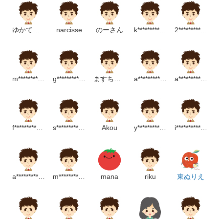
ゆかてんちょ
narcisse
のーさん
k************************m
2***************************p
m************************m
g*****************m
ますちゃん
a*******************m
a************************p
f**********************m
s******************m
Akou
y*****************m
i***************t
a**********************p
m************************m
mana
riku
東ぬりえ