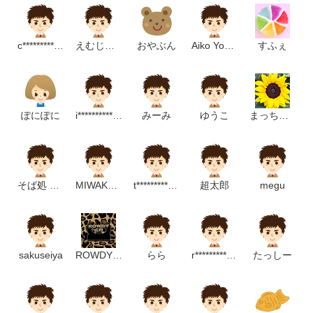
c************************m
えむじぇい
おやぶん
Aiko Yokoyama
すふぇ
ぽにぽに
i*******************m
みーみ
ゆうこ
まっちゃん
そば処 玉家
MIWAKO ARIMA
t********************m
超太郎
megu
sakuseiya
ROWDYCH
らら
r******************m
たっしー