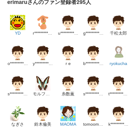
erimaruさんのファン登録者295人
YD
r******************p
u*******************p
g*******************p
千松太郎
o****************m
y***********************m
r e
b*****************m
ryokucha
s***********************m
モルフォ蝶をみてみたい。
糸数薫
s****************m
t**********************m
なぎさ
鈴木倫美
MAOMA
tomoomin kei
k******************m