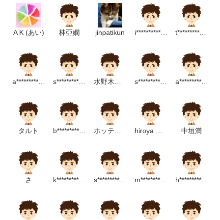
A K (あい)
林亞嫻
jinpatikun
i*******************p
t*************************p
a*********************m
s**********************p
水野木々音
s*******************m
a*******************m
タルト
b**************m
ホッティー
hiroya maki
中垣満
さ
k*********************p
s****************************p
m*********************m
h*******************m