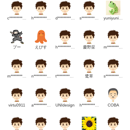
c********************m
h*****************m
d**************************m
s*******************m
yuniyuni1980
プー
えびす
h****************m
慶野栞
m*******************m
m********************p
n********************m
t***************************m
鹭草
s*****************p
virtu0911
a*********************m
UNIdesign
h****************m
COBA