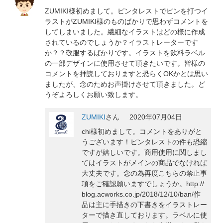
ZUMIKI様初めまして。ピンタレストでピンを打つイ
ラストがZUMIKI様のものばかりで思わずコメントを
してしまいました。繊細なイラストはどの様に作成
されているのでしょうか？イラストレーターです
か？？敬服するばかりです。イラストを飲料ラベル
の一部デザインに使用させて頂きたいです。皆様の
コメントを拝読しておりますと恐らくOKかとは思い
ましたが、念のためお声掛けさせて頂きました。ど
うぞよろしくお願い致します。
ZUMIKI
さん
2020年07月04日
chi様初めまして。コメントをありがと
うございます！ピンタレストの件も恐縮
ですが嬉しいです。商用使用に関しまし
てはイラストがメインの商品でなければ
大丈夫です。念の為再度こちらの禁止事
項をご確認願いますでしょうか。http://
blog.acworks.co.jp/2018/12/10/ban/作
品は主に手描きの下書きをイラストレー
ターで描き直しております。ラベルに使