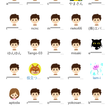
a*********************P
l*************************p
c**********************p
やまさん
m************************p
t********************p
ncnc
m*******************m
rieko66
(株)エバタ美容商事
ゆんゆん
Tango-03
2***************p
misaki
e*****************m
i***************m
役立つ販促素材なるわん座
s*******************p
t******************m
lam-i
aptoda
r************************m
o******************m
yokosansyodo
k******************m