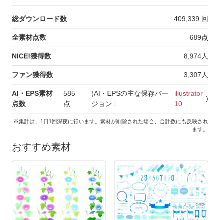
総ダウンロード数
409,339
回
全素材点数
689
点
NICE!獲得数
8,974
人
ファン獲得数
3,307
人
AI・EPS素材
585
(AI・EPSの主な保存バー
illustrator
)
点数
点
ジョン :
10
※集計は、1日1回深夜に行います。素材が削除された場合、合計数にも反映され
ます。
おすすめ素材