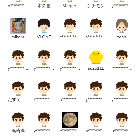
n*********************m
木の国
Maggot
シナモン
y***************m
mikami
VLOVE
c*********************p
s****************m
Yoshi
y***************p
y**************************p
y*****************************p
suzu111
j***********************m
たすてっく
t*********************p
a*******************m
y*********************p
y*******************p
浜崎洋
y**************p
c*********************m
a**********************p
o*************************m