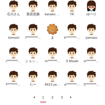
石川さん
栗原恵蘭
kanako tamai
YK
ゆーり
tomomi
l***********************p
ま
k*****************m
yamaso
r*******************p
ショップ提案課
m*********************m
S Misaki
m*******************p
f****************m
たー
8413 yayoi
a******************p
3***************m
1
2
3