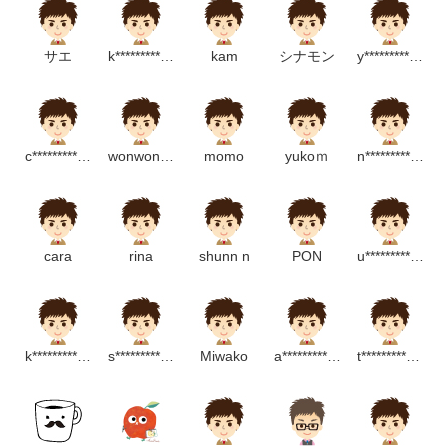
サエ
k**************************p
kam
シナモン
y******************p
c********************m
wonwon7900
momo
yukoｍ
n*********************p
cara
rina
shunn n
PON
u**********************p
k********************p
s************************p
Miwako
a*************************p
t*******************t