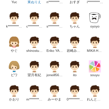
Yuc
東ぬりえ
n***********************m
おすぎ
i***********************m
k****************p
c****************m
s**********************m
ちゃん
oyoyo
やぐ
shinostudio
Eriko YAMAGUCHI
岩崎みなみ
MIKA HASHIMOTO
ビワ
望月有紀
joneill5634@gmail.com
ito
souyu
かおり
m***********************m
みーやま
0**************m
れんとロック