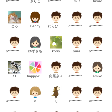
k****************m
きりこ
s******************m
m_t
hiroro
とろ
Benny
わらびもち
d******************p
a**********************w
y******************m
ゆずきち
korry
yura
y***********************m
R.H
happy-colors
向居奈々
a*****************m
emiko
a*******************p
n
Q
s**********************m
m***************p