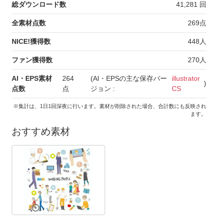
総ダウンロード数
41,281
回
全素材点数
269
点
NICE!獲得数
448
人
ファン獲得数
270
人
AI・EPS素材
264
(AI・EPSの主な保存バー
illustrator
)
点数
点
ジョン :
CS
※集計は、1日1回深夜に行います。素材が削除された場合、合計数にも反映され
ます。
おすすめ素材