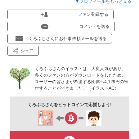
▼プロフィールをもっと見る
どんな風に使っていただいたか、コメントくださると嬉しいで
ファン登録する
す＾＾
コメントを送る
★2019.7.26／第28回イラストコンテスト「働く人たち」でグ
くろぶちさんにお仕事依頼メールを送る
ランプリをいただきました★
シェア
https://www.ac-illust.com/main/contest/contest28_an.php
今後の素材制作の励みにしたいと思います！ありがとうござい
くろぶちさんのイラストは、大変人気があり、
ます！
多くのファンの方がダウンロードをしたため、
ユーザーの皆さまが希望する団体へ4,129円の寄
付することができました。（イラストAC）
2019.3〜 開始
くろぶちさんをビットコインで応援しよう!
AC以外のイラスト制作は別名義（イシクロアキコ）で活動して
います。