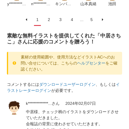
y*********************m
n*****************m
キンパラ西
山本真緒
池田
1
2
3
4
...
5
素敵な無料イラストを提供してくれた「中居さち
こ」さんに応援のコメントを贈ろう！
素材の使用範囲や、使用方法などイラストACへのお
問い合せについては、こちらの
ヘルプセンター
をご確
認ください。
コメントするには
ダウンロードユーザーログイン
、もしくは
イ
ラストレーターログイン
が必要です。
k**************...
さん
2024年02月07日
中居様、チェック柄のイラストをダウンロードさせ
ていただきました。
会報誌の背景に使わさせていただきます。