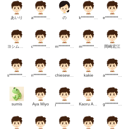
あいり
a*******************m
の
k************************m
e****************m
ヨシムラアサミ
c***************m
m*******************m
m**********************m
岡崎宏江
s*******************m
n******************p
chiesewing
kakie
a*******************m
sumis
Aya Miyo
j*******************m
Kaoru Akiyama
g*********************p