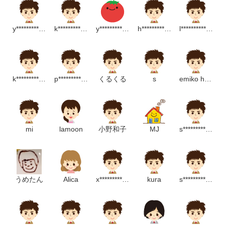
y******************m
k*********************m
y*********************m
h**************p
l****************m
k**********************m
p********************p
くるくる
s
emiko hoiku
mi
lamoon
小野和子
MJ
s*********************m
うめたん
Alica
x******************************p
kura
s***************m