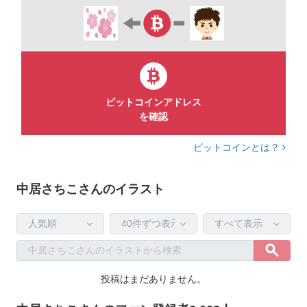
●年賀状素材→
https://bit.ly/3e7pOG0
●フォトフレーム年賀状
→
https://bit.ly/3h2UM8h
●辰イラスト→https://is.gd/r9qHFh ●干支だるま
→
https://bit.ly/3uq9ysX
●富士山年賀状→
https://bit.ly/3h50Ugi
●松竹梅イラスト
ビットコインアドレス
→
https://bit.ly/3m3YtYD
を確認
●バレンタイン素材→
https://bit.ly/31Txnid
●ホワイトデー素材
ビットコインとは？
→
https://bit.ly/34ba9Vx
・ブログに登録イラストをまとめています→
中居さちこさんのイラスト
https://boysclub.jp/wp/page-295/
投稿はまだありません。