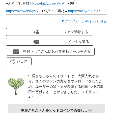
●ふきだし素材
https://bit.ly/3wwYxrV
●矢印
https://bit.ly/3tx5ya5
●パターン素材→
https://bit.ly/2SurJ1d
●ハート素材
https://bit.ly/3qu4stM
●桜素材
▼プロフィールをもっと見る
https://bit.ly/3usmXiD
ファン登録する
新着順→
https://bit.ly/31V4Ll4
コメントを送る
●水彩
https://bit.ly/3JDigK7
●クレヨン素材
中居さちこさんにお仕事依頼メールを送る
→
https://bit.ly/3n0Djgr
●動物素材
https://bit.ly/3yWTSi4
シェア
●ストライプ素材→
https://bit.ly/2QksvwB
●チェック素材
→
https://bit.ly/31S2oiG
中居さちこさんのイラストは、大変人気があ
●フレーム
https://bit.ly/332JDNe
●テクスチャ
り、多くのファンの方がダウンロードをしたた
https://bit.ly/2HPNfbl
め、ユーザーの皆さまが希望する団体へ49,736
●背景素材
https://bit.ly/2KFhva9
円の寄付することができました。（イラスト
AC）
●クリスマス素材→
https://bit.ly/3n3yYIy
●ハロウィン素材
→
https://bit.ly/3BK0gef
中居さちこさんをビットコインで応援しよう!