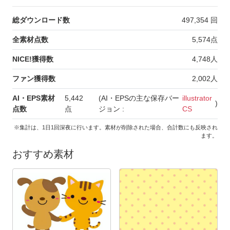
総ダウンロード数
497,354
回
全素材点数
5,574
点
NICE!獲得数
4,748
人
ファン獲得数
2,002
人
AI・EPS素材
5,442
(AI・EPSの主な保存バー
illustrator
)
点数
点
ジョン :
CS
※集計は、1日1回深夜に行います。素材が削除された場合、合計数にも反映され
ます。
おすすめ素材