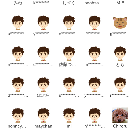
みね
k**********************m
しずく
poohsanlovelove
M E
u*********************m
y****************p
e****************m
f*************************m
g*******************p
n*******************************p
c******************p
佐藤つかさ
m***********************p
とも
d**************************p
ぽぷら
s*****************m
y*******************m
r*****************p
nonncyann
maychan
mi
n****************p
Chiroru