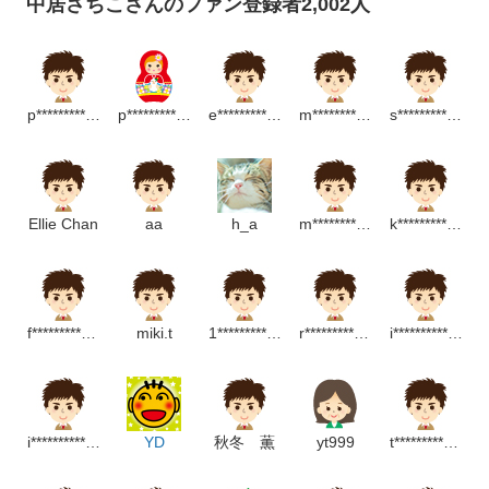
中居さちこさんのファン登録者2,002人
p**************************m
p*****************p
e****************m
m******************m
s***********************m
Ellie Chan
aa
h_a
m******************p
k********************m
f*************************m
miki.t
1*******************p
r******************m
i*********************m
i*****************************p
YD
秋冬 薫
yt999
t*********************p