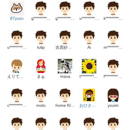
87yuzu
g*******************m
g********************m
u************************m
k****************m
u**********************m
tulip
吉原紗也子
Ai
m**********************m
えりてぃー
まぁ
maxa
t*****************p
f*********************m
c*******************p
moto
home KIURI's
おひさまポッケ
youim