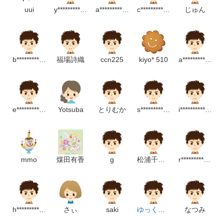
uui
y************************p
a************************p
c*******************m
じゅん
b***********************m
福場詩織
ccn225
kiyo* 510
a******************m
e*********************m
Yotsuba
とりむか
s********************m
i*****************************p
mmo
煤田有香
g
松浦千恵子
r******************m
h***********************m
さぃ
saki
ゆっくり…
なつみ