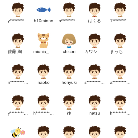
y*********************m
h10minnn
s************************p
はくる
1****************m
佐藤 絢香-国分首都圏（株）マーケティング部企画課-
mionia_miaou
chicori
カワシマアユム
まっちゃまん
n****************p
naoko
horiyuki
s****************m
a******************p
y******************m
h*************************m
ゆ
natsu
h******************p