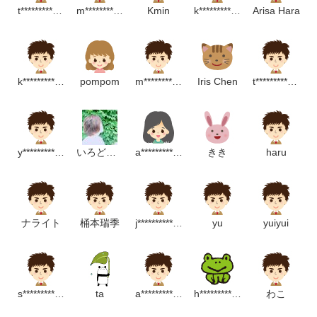
t********************p
m*************************p
Kmin
k*********************p
Arisa Hara
k*******************m
pompom
m*************************m
Iris Chen
t*****************p
y********************m
いろどりや
a******************m
きき
haru
ナライト
桶本瑞季
j***************m
yu
yuiyui
s*****************************p
ta
a**********************m
h*******************m
わこ