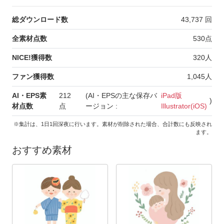
総ダウンロード数
43,737
回
全素材点数
530
点
NICE!獲得数
320
人
ファン獲得数
1,045
人
AI・EPS素
212
(AI・EPSの主な保存バ
iPad版
)
材点数
点
ージョン :
Illustrator(iOS)
※集計は、1日1回深夜に行います。素材が削除された場合、合計数にも反映され
ます。
おすすめ素材