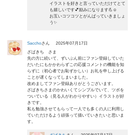
イラストを好きと言っていただけてとて
も嬉しいです💕励みになります💪☺️
お互いコツコツとがんばっていきましょ
う✨
Saccho
さん
2025年07月17日
ざぱきち さま
先の方に続いて、ずいぶん前にファン登録していた
だいたにもかかわらずこの応援コメントの機能を知
らずに（初心者でお恥ずかしい）お礼を申し上げる
ことが遅くなってしまいました。
改めましてファン登録ありがとうございます。
ざぱきちさまのかわいくてシンプルでいて、ツボを
ついている（見る人がわかりやすい）イラストが好
きです。
私も勉強させてもらって一人でも多くの人に利用し
ていただけるよう頑張って描いていきたいと思いま
す。
ざぱきち
さん
2025年07月17日