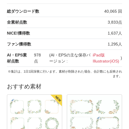
総ダウンロード数
40,065
回
全素材点数
3,833
点
NICE!獲得数
1,637
人
ファン獲得数
1,295
人
AI・EPS素
978
(AI・EPSの主な保存バ
iPad版
)
材点数
点
ージョン :
Illustrator(iOS)
※集計は、1日1回深夜に行います。素材が削除された場合、合計数にも反映され
ます。
おすすめ素材
NEW