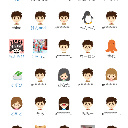
chino
けんandゆー
c********************m
ぺんぺん
x*******************m
もふちび
くらうど職人
n***********************m
ウーロン
実代
ゆずひ
n**********************p
ひなた
n************************p
m*******************************p
とめと
そら
p*******************m
みみー
n*****************m