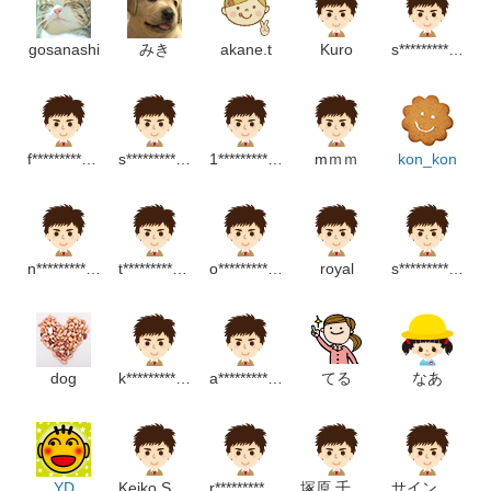
gosanashi
みき
akane.t
Kuro
s************************m
f**************************p
s**************************m
1***************m
mｍｍ
kon_kon
n*************************m
t**********************p
o*********************p
royal
s*****************m
dog
k************************p
a*********************p
てる
なあ
YD
Keiko Suzuki
r****************p
塚原 千安紀
サインサンケイ