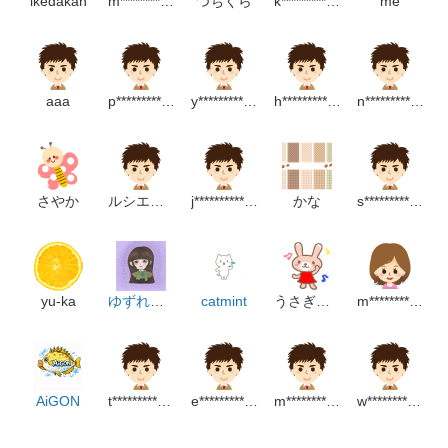
ikedakan
m**********************p
つちくら
k*********************m
me
aaa
p************************m
y******************p
h********************p
n*********************p
さやか
ルシエル 井高野
j*****************p
かな
s*****************m
yu-ka
ゆずれもん
catmint
うさぎっちゃん
m****************m
AiGON
t********************m
e**********************p
m****************************p
w*********************m