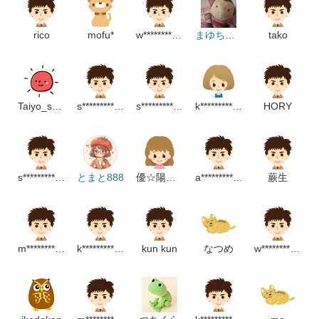
rico
mofu*
w***********p
まゆちゅぴ
tako
Taiyo_san3
s****************************p
s*************************m
k***********************m
HORY
s***********************m
とまと888
優☆陽☆星
a*******************m
蕨生
m********************m
k**********************m
kun kun
なつめ
w*********************m