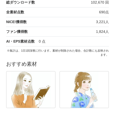
総ダウンロード数
102,670
回
全素材点数
690
点
NICE!獲得数
3,221
人
ファン獲得数
1,824
人
AI・EPS素材点数
0
点
※集計は、1日1回深夜に行います。素材が削除された場合、合計数にも反映され
ます。
おすすめ素材