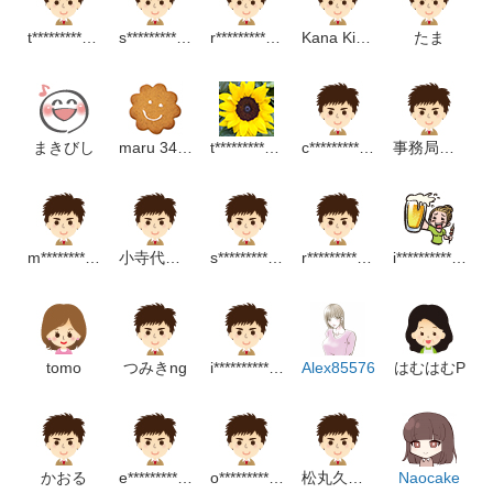
t*********************p
s**********************m
r************************m
Kana Kinoshita
たま
まきびし
maru 343 (osashimiiie)
t*****************p
c*********************m
事務局住まい教育推進協会
m*****************m
小寺代里香
s********************p
r*******************c
i**************p
tomo
つみきng
i************************p
Alex85576
はむはむP
かおる
e**********************p
o*******************m
松丸久美子
Naocake