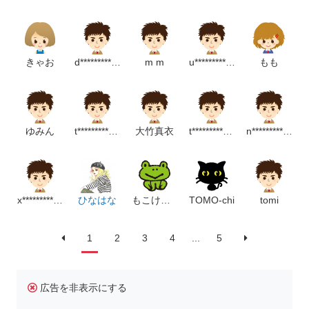
きゃお
d**********************m
m m
u****************p
もも
ゆみん
t*******************m
大竹真衣
t****************m
n********************m
x**************m
ひなはな
もこけろりん
TOMO-chi
tomi
1
2
3
4
...
5
広告を非表示にする