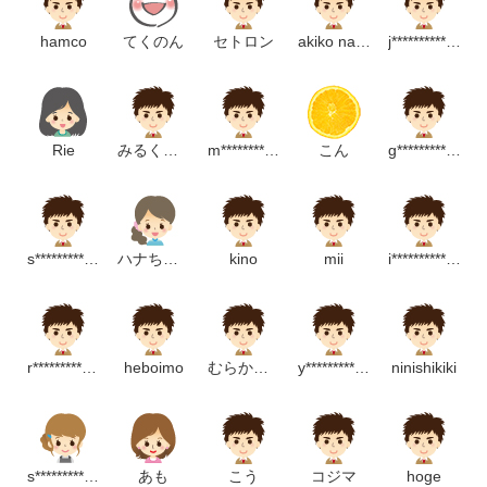
hamco
てくのん
セトロン
akiko nakatani
j********************m
Rie
みるくちっきん
m*******************m
こん
g*************************p
s***********************m
ハナちゃん
kino
mii
i*********************p
r***********************m
heboimo
むらかみゆう
y*****************m
ninishikiki
s***********************m
あも
こう
コジマ
hoge