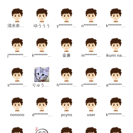
清水奈穂美
ゆううう
y****************m
o**********************p
k*****************m
j*******************m
k*******************m
金兼
m****************m
ikumi nakayama
s*************************p
りゅうせい
h******************p
c****************m
a***************************m
nonono
d*********************m
pcyns
user
k*****************m