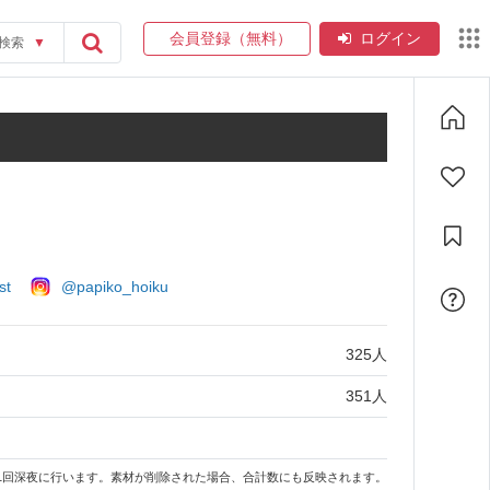
会員登録（無料）
ログイン
検索
▼
st
@papiko_hoiku
325
人
351
人
1回深夜に行います。素材が削除された場合、合計数にも反映されます。