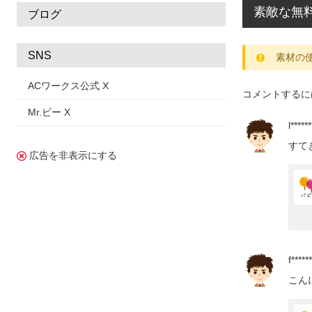
☆マジックシア
素敵な無
ブログ
☆声のおおきさ
SNS
素材の
ACワークス公式 X
コメントするに
Mr.ビー X
l******
すて
広告を非表示にする
f******
こん