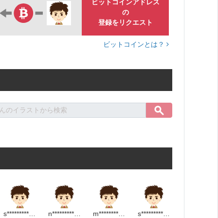
ビットコインアドレス
の
登録をリクエスト
ビットコインとは？
s****************************p
n************************m
m**********************m
s******************m