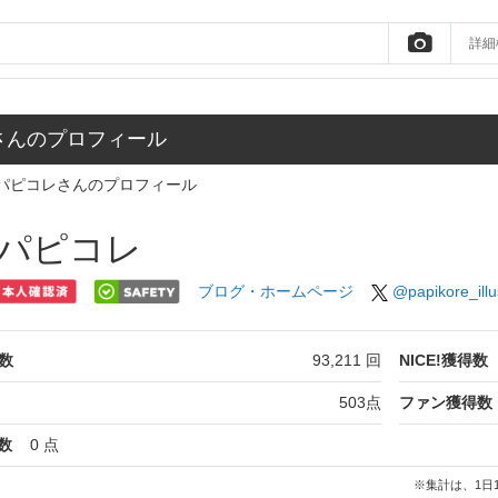
詳細
さんのプロフィール
パピコレさんのプロフィール
パピコレ
ブログ・ホームページ
@papikore_illu
数
93,211
回
NICE!獲得数
503
点
ファン獲得数
数
0
点
※集計は、1日