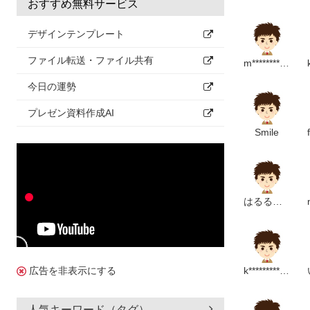
おすすめ無料サービス
・おべんとうば
・おもちゃのチ
デザインテンプレート
・やぎさんゆう
ファイル転送・ファイル共有
m*********************m
・やおやのおみ
今日の運勢
☆季節ごと☆
プレゼン資料作成AI
Smile
【春】
・うれしいひな
・春のシルエッ
はるるるる
【夏】
・アイスクリー
・ツッピンとび
k*******************m
広告を非表示にする
・とんでったバ
・夏のシルエッ
人気キーワード（タグ）