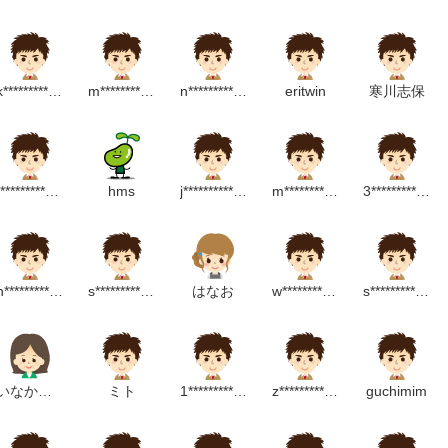
このうた
ャチャチャ
びんパクパク人形
k************************m
m*****************m
n**********************m
eritwin
寒川志保
せ
f*****************m
hms
j*******************m
m*****************m
3***************m
まつり
トクイズ
n**********************p
s*********************m
はなお
w*******************m
s**********************m
ムのうた
うお
いなかのねずみ
ミト
1*****************m
z******************m
guchimim
ナナ
トクイズ