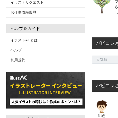
イラストリクエスト
・ふうせんのう
・すうじのうた
お仕事依頼履歴
・あいうえおに
・おやつたーべ
ヘルプ＆ガイド
・どんないろが
イラストACとは
・ペンギンちゃ
パピコレ
・ねこときどき
ヘルプ
・こぶたたぬき
利用規約
・ふしぎなポケ
・５つのメロン
・おはなしゆび
パピコレさ
・たまごまごま
・まあるいたま
・おおきなたい
・反対から読ん
緋色