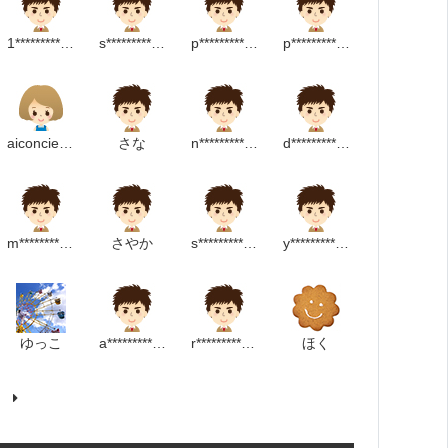
1*********************p
s****************************p
p****************************m
p******************************p
aiconcierge
さな
n**********************p
d*********************m
m*********************p
さやか
s***************************m
y*******************m
ゆっこ
a**************************m
r********************p
ほく