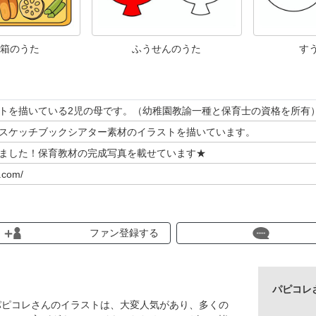
箱のうた
ふうせんのうた
す
トを描いている2児の母です。（幼稚園教諭一種と保育士の資格を所有
スケッチブックシアター素材のイラストを描いています。
ました！保育教材の完成写真を載せています★
e.com/
ります♪
ファン登録する
ちら▼
材一覧 ◆◆◆
パピコレ
もの☆【通年】
パピコレさんのイラストは、大変人気があり、多くの