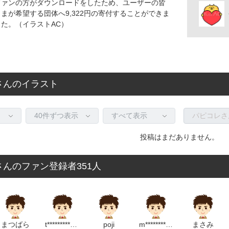
ファンの方がダウンロードをしたため、ユーザーの皆
た
さまが希望する団体へ9,322円の寄付することができま
した。（イラストAC）
ぎり
よ！（ペープサート＆カードシアター）
すき
ん
さんのイラスト
らいおん
きつねねこ
ット
投稿はまだありません。
パン
さん
んのファン登録者351人
ご
ご
こ
でみよう
まつばら
t*********************m
poji
m**********************m
まさみ