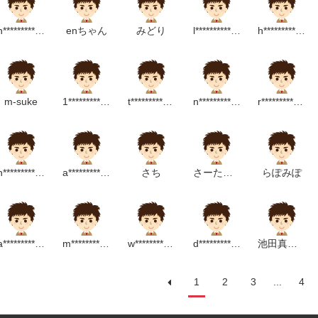
h**********************m
enちゃん
みどり
l****************************p
h*********************m
】くいしんぼうおばけ
ごっこ
トクイズ
m-suke
1********************m
t**********************m
n******************m
r***********************p
ャンのうた
n*****************m
a**********************m
さち
さーたん☆
らぽみぽ
うたがきこえてくるよ
笑い
パンツ
a*************************************m
m*********************************p
w*********************m
d**********************m
池田真理子
トクイズ
1
2
3
...
4
で完成品写真を掲載中☆ぜひ参考にしてね！
材