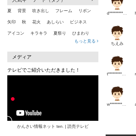
夏
背景
吹き出し
フレーム
リボン
d***********************m
【秋】
矢印
秋
花火
あしらい
ビジネス
・【ハロウィン
・【遠足】バス
アイコン
キラキラ
夏祭り
ひまわり
・秋のシルエッ
もっと見る
ちえみ
家族
和柄
夏 背景
スマホ
熱中症
人物
暑中見舞い
ふきだし
夏休み
メディア
【冬】
日本地図
海
ハート
夏 背景
枠
・コンコンクシ
テレビでご紹介いただきました！
t********************m
・クリスマスの
見出し
お盆
雲
和紙
カレンダー
・【お正月】福
水彩
夏 フレーム
花
女性
街並み
・【節分】鬼の
集中線
人
おしゃれ 手描き
筆
w************************p
・冬のシルエッ
和風
スケジュール
波
飾り枠
桜
インスタグラム
ハロウィン
介護
チェック
かんさい情報ネット ten. | 読売テレビ
☆ぬりえ保育教