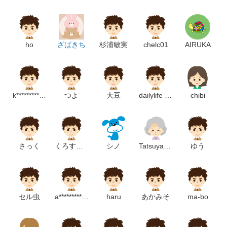
ho
ざぱきち
杉浦敏実
chelc01
AIRUKA
k********************m
つよ
大豆
dailylife konhiro
chibi
さっく
くろすえん
シノ
Tatsuya_green
ゆう
セル虫
a******************m
haru
あかみそ
ma-bo