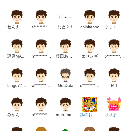
ねんえんこ
s***************m
なぬ？！
chibitaboo
ゆっくり解説
琢磨MAJUN
h**********************p
藤田あかり
エリンギ
b*********************p
bingo777hongo
w********************p
GetData
s**********************p
M I
みかんピール
n************************p
moru hana
狐のお絵描き
けけまろシンプル