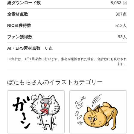
総ダウンロード数
8,053
回
全素材点数
307
点
NICE!獲得数
513
人
ファン獲得数
93
人
AI・EPS素材点数
0
点
※集計は、1日1回深夜に行います。素材が削除された場合、合計数にも反映され
ます。
ぼたもちさんのイラストカテゴリー