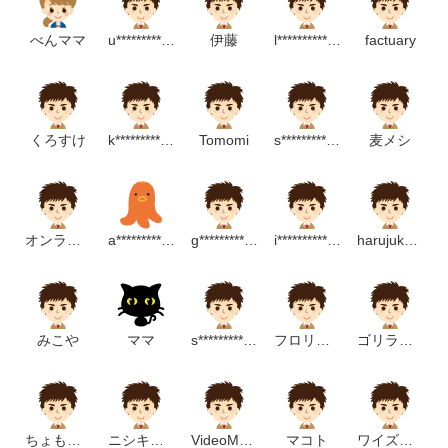
べんママ
u***************m
伊藤
l**********************m
factuary
くろすけ
k***********************p
Tomomi
s*******************p
麦メシ
オンライン個別指導COTE
a****************p
g******************m
i****************v
harujuku1214
みこや
ママ
s****************m
フロリダヒットマン
ゴリラうどん東京
ちょもらんま。
ニシキケイ
VideoMarketing
マコト
ワイズ★ワイズ★ワイズ