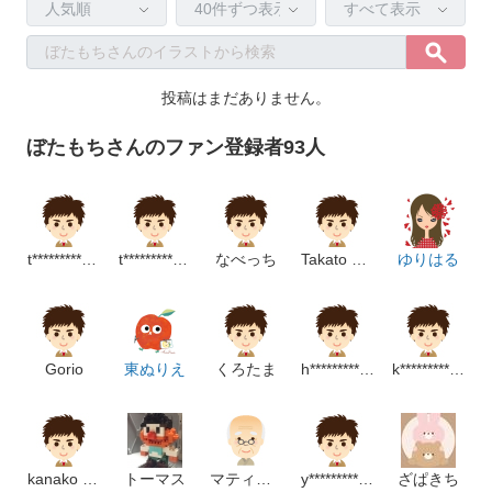
投稿はまだありません。
ぼたもちさんのファン登録者93人
t********************p
t**********************************p
なべっち
Takato Furuya
ゆりはる
Gorio
東ぬりえ
くろたま
h**************************p
k*************************m
kanako sasaya
トーマス
マティーニ
y********************m
ざぱきち