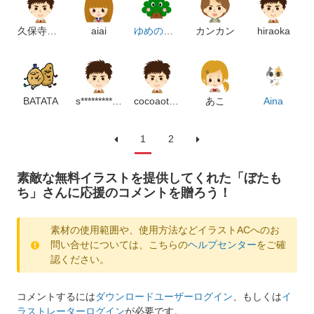
久保寺桃花
aiai
ゆめのもり
カンカン
hiraoka
BATATA
s***********************p
cocoaotaku
あこ
Aina
1
2
素敵な無料イラストを提供してくれた「ぼたも
ち」さんに応援のコメントを贈ろう！
素材の使用範囲や、使用方法などイラストACへのお
問い合せについては、こちらの
ヘルプセンター
をご確
認ください。
コメントするには
ダウンロードユーザーログイン
、もしくは
イ
ラストレーターログイン
が必要です。