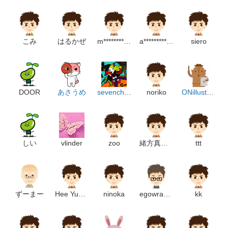
こみ
はるかぜ
m**************************m
a*******************m
siero
DOOR
あさうめ
sevenchances
noriko
ONillustration
しい
vlinder
zoo
緒方真由美
ttt
ずーまー
Hee Yun Park
ninoka
egowrappin
kk