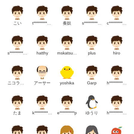
こい
t**********************m
奏奴
s**************m
c**************************m
s********************m
hatthy
mskatsuragawa
plus
hiro
ニコラピース
アーサー
yoshika
Garp
h********************m
たま
k**************************m
e**********p
ゆうり
h*********************m