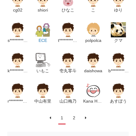
cg02
shiori
ひなこ
こ
ゆり
s********************************p
ECE
t****************m
polpolca
クマ
k*****************p
いもこ
壱丸零斗
daishowa
b*******************m
r*******************p
中山有里
山口梅乃
Kana Hokkaido
あすぼう
1
2