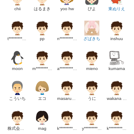
chii
はるまき
yoo hw
ぴよ
東ぬりえ
t**********************p
pp
n*********************m
ざぱきち
inshuu
moon
m*******************m
a**********************p
mieno
kumama
こういち
エコ
masarusaru
うに
wakana watanabe
株式会社豊洋
mag
k********************m
y*****************p
k***********************m