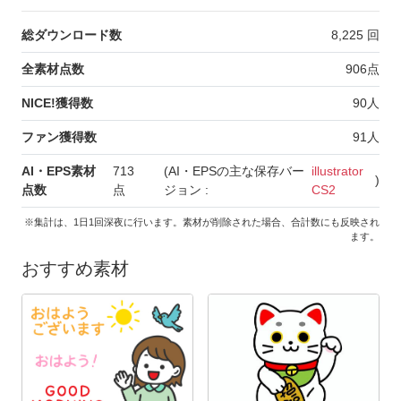
総ダウンロード数
8,225
回
全素材点数
906
点
NICE!獲得数
90
人
ファン獲得数
91
人
AI・EPS素材
713
(AI・EPSの主な保存バー
illustrator
)
点数
点
ジョン :
CS2
※集計は、1日1回深夜に行います。素材が削除された場合、合計数にも反映され
ます。
おすすめ素材