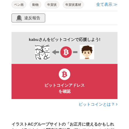
全て表示 ≫
ペン画
動物
年賀状
年賀状素材
ペット
デザイン
線画
フレーム
違反報告
戌
犬年
柴犬
ゴールデンリトリバー
トイプードル
シベリアンハスキー
芋版
kabuさんをビットコインで応援しよう!
デザイン素材
掠れ
あしらい
かっこいい
ちわわ
チワワ
朱色
渋い
タイトル
背景素材
スタイリッシュ
素材
ハンコ
マーク
おしゃれ
ワンポイント
和風
飾り
ビットコインアドレス
を確認
シール
版画
はんこ
印
カード
イラスト
シンプル
ダックスフンド
ビットコインとは？
ブルテリア
犬の足跡
足型
顔
正面
イラストACグループサイトの「お正月に使えるかもしれ