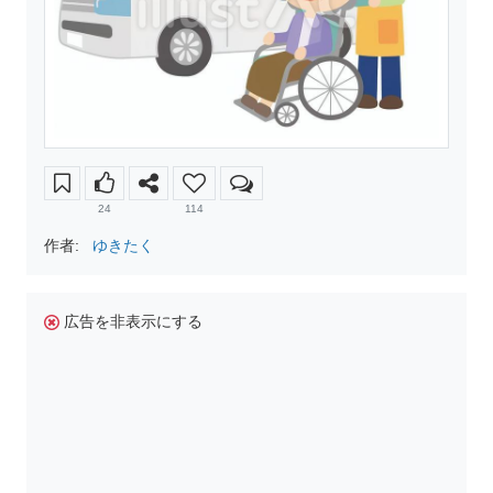
24
114
作者:
ゆきたく
広告を非表示にする