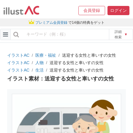
会員登録
ログイン
プレミアム会員登録
で14個の特典をゲット
詳細
▼
検索
イラストAC
医療・福祉
送迎する女性と車いすの女性
イラストAC
人物
送迎する女性と車いすの女性
イラストAC
生活
送迎する女性と車いすの女性
イラスト素材：送迎する女性と車いすの女性