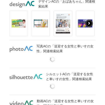
デザインACの「おばあちゃん」関連検
索結果
写真ACの「送迎する女性と車いすの女
性」関連検索結果
シルエットACの「送迎する女性
と車いすの女性」関連検索結果
動画ACの「送迎する女性と車いすの女