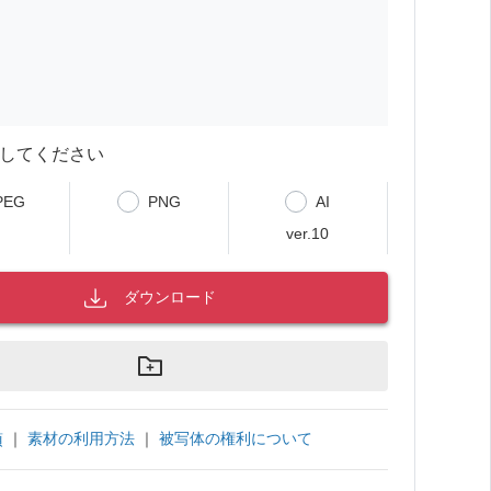
してください
PEG
PNG
AI
ver.10
ダウンロード
｜
素材の利用方法
｜
被写体の権利について
項