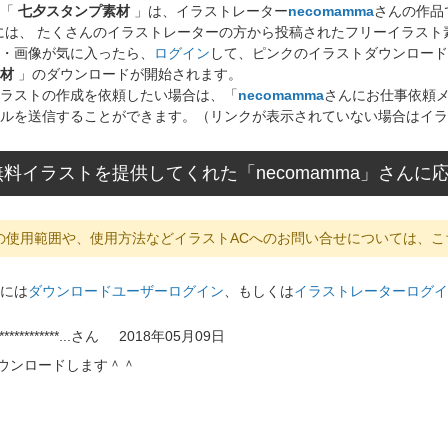
ト「
七夕スタンプ素材
」は、イラストレーター
necomamma
さんの作品
には、 たくさんのイラストレーターの方から投稿されたフリーイラス
・画像が気に入ったら、
ログイン
して、ピンクのイラストダウンロード
材
」のダウンロードが開始されます。
ラストの作成を依頼したい場合は、「
necomamma
さんにお仕事依頼
ルを送信することができます。（リンクが表示されていない場合はイラ
料イラストを提供してくれた「necomamma」さん
の使用範囲や、使用方法などイラストACへのお問い合せについては、こ
には
ダウンロードユーザーログイン
、もしくは
イラストレーターログイ
************...
さん
2018年05月09日
ウンロードします＾＾