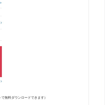
≫
?
？
トで無料ダウンロードできます）