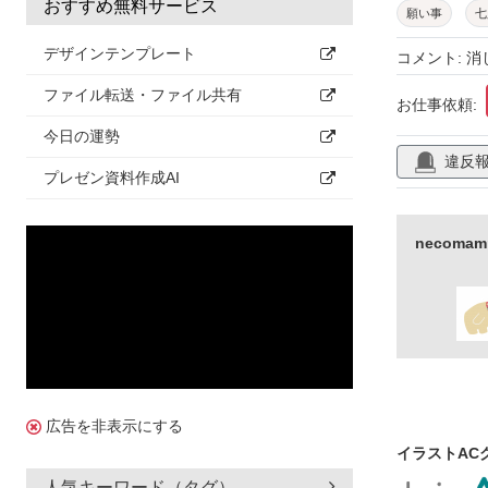
おすすめ無料サービス
願い事
七
七夕飾り
デザインテンプレート
コメント: 
挿絵
カラ
ファイル転送・ファイル共有
お仕事依頼:
今日の運勢
違反
プレゼン資料作成AI
necom
広告を非表示にする
イラストAC
人気キーワード（タグ）