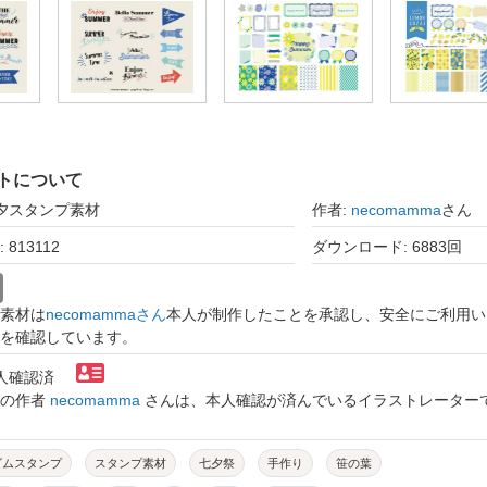
トについて
七夕スタンプ素材
作者:
necomamma
さん
813112
ダウンロード: 6883回
素材は
necomammaさん
本人が制作したことを承認し、安全にご利用い
を確認しています。
本人確認済
トの作者
necomamma
さんは、本人確認が済んでいるイラストレーター
ゴムスタンプ
スタンプ素材
七夕祭
手作り
笹の葉