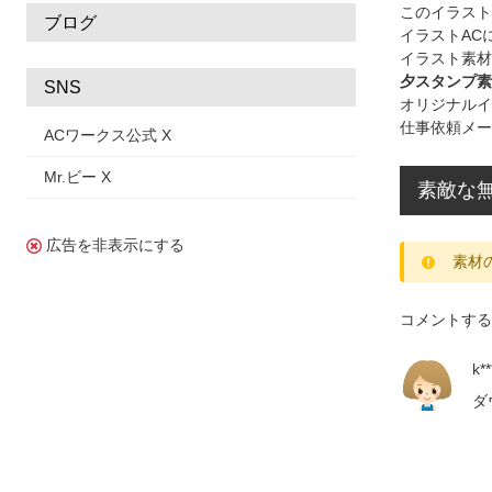
このイラス
ブログ
イラストAC
イラスト素材
夕スタンプ素
SNS
オリジナルイ
仕事依頼メー
ACワークス公式 X
Mr.ビー X
素敵な無
広告を非表示にする
素材
コメントする
k**
ダ