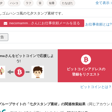
全て表示 
夕
ハンコ
ラフ
笹
短冊
たなばた
飾り
竹
折り紙
夏
キラキラ
スタンプ
星
消しゴムハンコ風の七夕スタンプ素材です。
フル
イラスト
かわいい
アナログ
necomamm...さんに
お仕事依頼メールを送る
お仕事依頼とは
報告
ammaさんをビットコインで応援しよ
う!
ビットコインアドレスの
登録をリクエスト
ビットコインとは
グループサイトの「七夕スタンプ素材」の関連検索結果
（同じアカウン