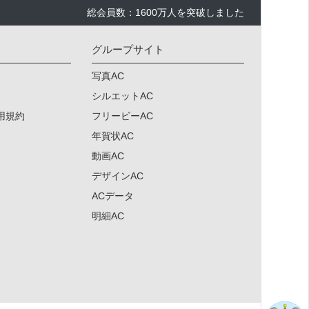
総会員数：1600万人を突破しました
グループサイト
写真AC
シルエットAC
用規約
フリービーAC
年賀状AC
動画AC
デザインAC
ACデータ
明細AC
×