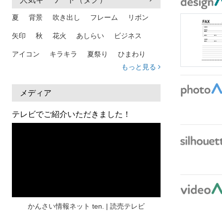
夏
背景
吹き出し
フレーム
リボン
矢印
秋
花火
あしらい
ビジネス
アイコン
キラキラ
夏祭り
ひまわり
もっと見る
家族
和柄
夏 背景
スマホ
熱中症
人物
暑中見舞い
ふきだし
夏休み
メディア
日本地図
海
ハート
夏 背景
枠
テレビでご紹介いただきました！
見出し
お盆
雲
和紙
カレンダー
水彩
夏 フレーム
花
女性
街並み
集中線
人
おしゃれ 手描き
筆
和風
スケジュール
波
飾り枠
桜
ハロウィン
介護
チェック
かんさい情報ネット ten. | 読売テレビ