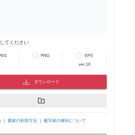
してください
PEG
PNG
EPS
ver.10
ダウンロード
｜
素材の利用方法
｜
被写体の権利について
項