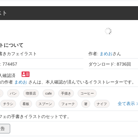
スト
トについて
手書きカフェイラスト
作者:
まめお
さん
774457
ダウンロード: 8736回
本人確認済
トの作者
まめお
さんは、本人確認が済んでいるイラストレーターです。
ェ
パン
喫茶店
cafe
手描き
コーヒー
全て表示 
チラシ
看板
スプーン
フォーク
箸
ナイフ
メニュー
ランチ
クロワッサン
コルネ
食パン
カフェの手書きイラストのセットです。
ホットケーキ
パンケーキ
バター
ハチミツ
卵
報告
こしょう
コショウ
テーブル
机
椅子