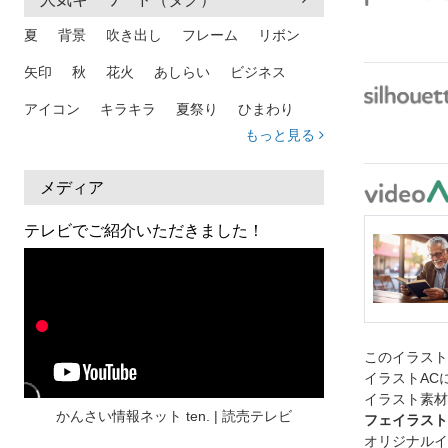
夏
背景
吹き出し
フレーム
リボン
矢印
秋
花火
あしらい
ビジネス
アイコン
キラキラ
夏祭り
ひまわり
もっと見る
家族
和柄
夏 背景
スマホ
熱中症
人物
暑中見舞い
ふきだし
夏休み
メディア
日本地図
海
ハート
夏 背景
枠
テレビでご紹介いただきました！
見出し
お盆
雲
和紙
カレンダー
水彩
夏 フレーム
花
女性
街並み
集中線
人
おしゃれ 手描き
筆
このイラス
和風
スケジュール
波
飾り枠
桜
イラストAC
イラスト素材
ハロウィン
介護
チェック
かんさい情報ネット ten. | 読売テレビ
フェイラスト
オリジナルイ