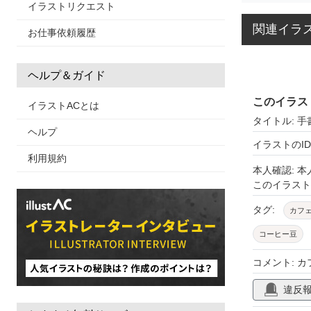
イラストリクエスト
関連イラ
お仕事依頼履歴
ヘルプ＆ガイド
このイラス
イラストACとは
タイトル: 
ヘルプ
イラストのID: 
利用規約
本人確認: 
このイラス
タグ:
カフ
コーヒー豆
窓
黒板
コメント: 
フランスパン
違反
ゆで卵
塩