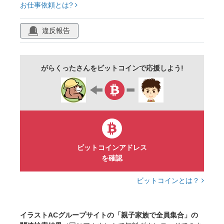
お仕事依頼とは?
一家
家庭
ファイト
応援
パパ
ママ
おじいさん
おばあさん
うれしい
違反報告
母
線画
祖母
高齢者
祖父
シニア
元気
楽しい
生活
がらくったさんをビットコインで応援しよう!
スマイル
案内
女性
犬
父
ペット
親子
人
男子
にぎやか
子ども
動物
女子
笑顔
男性
ビットコインアドレス
を確認
ビットコインとは？
イラストACグループサイトの「親子家族で全員集合」の