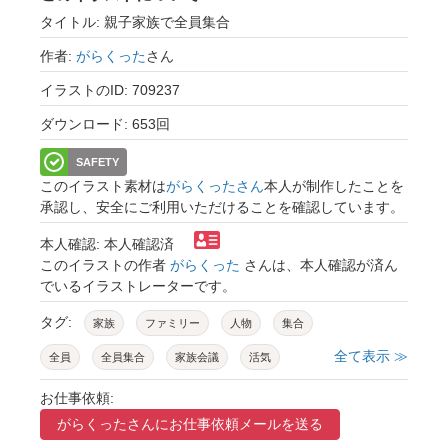
タイトル: 親子家族で全員集合
作者:
がらくった
さん
イラストのID: 709237
ダウンロード: 653回
SAFETY
このイラスト素材は
がらくったさん
本人が制作したことを
承認し、安全にご利用いただけることを確認しています。
本人確認: 本人確認済
このイラストの作者
がらくった
さんは、本人確認が済ん
でいるイラストレーターです。
タグ:
家族
ファミリー
人物
集合
全て表示 ≫
全員
全員集合
家族会議
活気
勢揃い
みんな
世代
スタイル
お仕事依頼:
がらくったさんに
お仕事依頼メールを送る
姉弟
兄妹
三世代
両親
孫