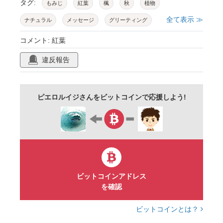
タグ:
もみじ
紅葉
楓
秋
植物
全て表示 ≫
ナチュラル
メッセージ
グリーティング
カード
フレーム
枠
飾り罫
コメント: 紅葉
囲み罫
写真
フォト
写真枠
違反報告
フォトフレーム
フォト枠
自然
かわいい
ほのぼの
ほんわか
キュート
ピエロルイジさんをビットコインで応援しよう!
教材
背景
壁紙
チラシ
dtp
イラストレータ
葉
はっぱ
葉脈
風流
和
和風
日本
いちょう
イチョウ
銀杏
メモ
秋分の日
9月
10月
11月
季節
ビットコインアドレス
を確認
ロマンティック
ロマンチック
ビットコインとは？