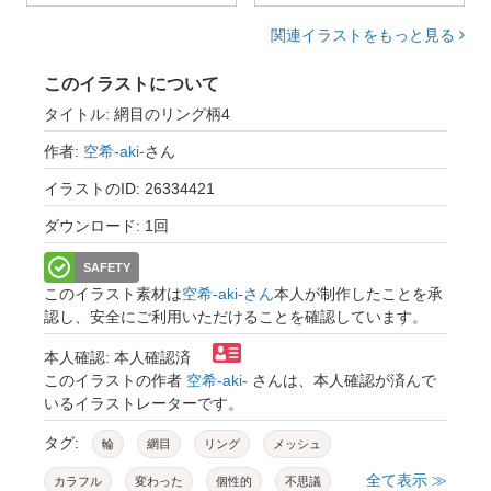
関連イラストをもっと見る
このイラストについて
タイトル: 網目のリング柄4
作者:
空希-aki-
さん
イラストのID: 26334421
ダウンロード: 1回
SAFETY
このイラスト素材は
空希-aki-さん
本人が制作したことを承
認し、安全にご利用いただけることを確認しています。
本人確認: 本人確認済
このイラストの作者
空希-aki-
さんは、本人確認が済んで
いるイラストレーターです。
タグ:
輪
網目
リング
メッシュ
全て表示 ≫
カラフル
変わった
個性的
不思議