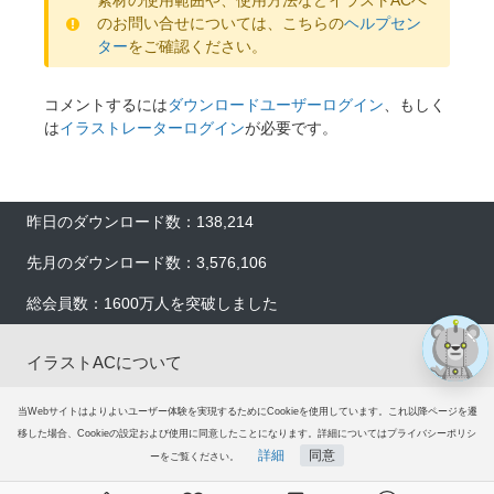
素材の使用範囲や、使用方法などイラストACへ
のお問い合せについては、こちらの
ヘルプセン
ター
をご確認ください。
コメントするには
ダウンロードユーザーログイン
、もしく
は
イラストレーターログイン
が必要です。
×
昨日のダウンロード数：138,214
先月のダウンロード数：3,576,106
総会員数：1600万人を突破しました
イラストACについて
会員登録
当Webサイトはよりよいユーザー体験を実現するためにCookieを使用しています。これ以降ページを遷
移した場合、Cookieの設定および使用に同意したことになります。詳細についてはプライバシーポリシ
詳細
同意
ーをご覧ください。
プレミアム会員サービス