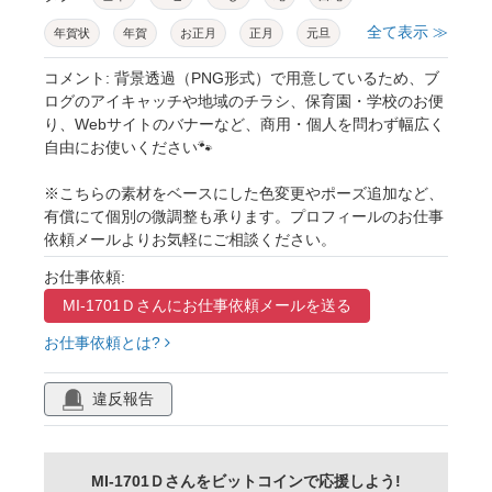
全て表示 ≫
年賀状
年賀
お正月
正月
元旦
新年
賀正
謹賀新年
干支
十二支
コメント: 背景透過（PNG形式）で用意しているため、ブ
ログのアイキャッチや地域のチラシ、保育園・学校のお便
縁起物
絵馬
扇子
羽子板
桜
り、Webサイトのバナーなど、商用・個人を問わず幅広く
自由にお使いください🐾
さくら
サクラ
開運
金運
商売繁盛
かわいい
ポップ
デフォルメ
※こちらの素材をベースにした色変更やポーズ追加など、
有償にて個別の微調整も承ります。プロフィールのお仕事
手描き風
ミニキャラ
キャラクター
依頼メールよりお気軽にご相談ください。
動物
アニマル
生き物
セット
お仕事依頼:
アイコン
バリエーション
パーツ
MI-1701Ｄさんに
お仕事依頼メールを送る
カット
挿絵
素材集
イラスト
お仕事依頼とは?
ベクター
ai
eps
透過
png
違反報告
チラシ
2025
MI-1701Ｄさんをビットコインで応援しよう!