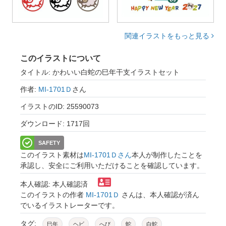
関連イラストをもっと見る
このイラストについて
タイトル: かわいい白蛇の巳年干支イラストセット
作者:
MI-1701Ｄ
さん
イラストのID: 25590073
ダウンロード: 1717回
SAFETY
このイラスト素材は
MI-1701Ｄさん
本人が制作したことを
承認し、安全にご利用いただけることを確認しています。
本人確認: 本人確認済
このイラストの作者
MI-1701Ｄ
さんは、本人確認が済ん
でいるイラストレーターです。
タグ:
巳年
ヘビ
へび
蛇
白蛇