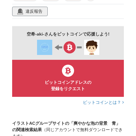
イメージ
幻想的
きれい
美しい
違反報告
抽象的
個性的
不思議
挿絵
テクスチャ
壁紙
バックグラウンド
空希-aki-さんをビットコインで応援しよう!
背景
素材
ビットコインアドレスの
登録をリクエスト
ビットコインとは？
イラストACグループサイトの「爽やかな泡の背景 青」
の関連検索結果
（同じアカウントで無料ダウンロードでき