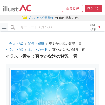
会員登録
ログイン
プレミアム会員登録
で14個の特典をゲット
詳細
▼
検索
イラストAC
背景・壁紙
爽やかな泡の背景 青
イラストAC
ポストカード
爽やかな泡の背景 青
イラスト素材：爽やかな泡の背景 青