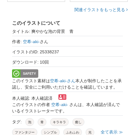
関連イラストをもっと見る
このイラストについて
タイトル: 爽やかな泡の背景 青
作者:
空希-aki-
さん
イラストのID: 25338237
ダウンロード: 10回
SAFETY
このイラスト素材は
空希-aki-さん
本人が制作したことを承
認し、安全にご利用いただけることを確認しています。
本人確認: 本人確認済
このイラストの作者
空希-aki-
さんは、本人確認が済んで
いるイラストレーターです。
タグ:
泡
青
キラキラ
癒し
全て表示 ≫
ファンタジー
シンプル
ふわふわ
光