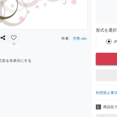
形式を選択
作者:
空希-aki-
J
14
広告を非表示にする
利用禁止事
L
商品化