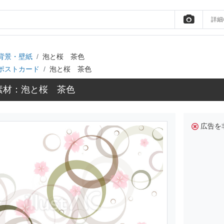
詳細
背景・壁紙
泡と桜 茶色
ポストカード
泡と桜 茶色
素材：泡と桜 茶色
広告を