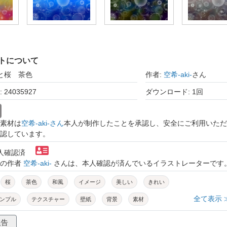
トについて
泡と桜 茶色
作者:
空希-aki-
さん
24035927
ダウンロード: 1回
素材は
空希-aki-さん
本人が制作したことを承認し、安全にご利用いただ
認しています。
本人確認済
トの作者
空希-aki-
さんは、本人確認が済んでいるイラストレーターです
桜
茶色
和風
イメージ
美しい
きれい
全て表示 
ンプル
テクスチャー
壁紙
背景
素材
報告