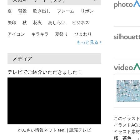
夏
背景
吹き出し
フレーム
リボン
矢印
秋
花火
あしらい
ビジネス
アイコン
キラキラ
夏祭り
ひまわり
もっと見る
家族
和柄
夏 背景
スマホ
熱中症
人物
暑中見舞い
ふきだし
夏休み
メディア
日本地図
海
ハート
夏 背景
枠
テレビでご紹介いただきました！
見出し
お盆
雲
和紙
カレンダー
水彩
夏 フレーム
花
女性
街並み
集中線
人
おしゃれ 手描き
筆
和風
スケジュール
波
飾り枠
桜
このイラス
イラストAC
ハロウィン
介護
チェック
かんさい情報ネット ten. | 読売テレビ
イラスト素材
桜 茶色