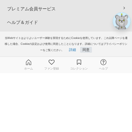
プレミアム会員サービス
ヘルプ＆ガイド
グループサイト
当Webサイトはよりよいユーザー体験を実現するためにCookieを使用しています。これ以降ページを遷
移した場合、Cookieの設定および使用に同意したことになります。詳細についてはプライバシーポリシ
詳細
同意
ーをご覧ください。
ご意見・ご要望
© 2006-2026
イラストAC
ホーム
ファン登録
コレクション
ヘルプ
無料ダウンロード会員登録はこちら