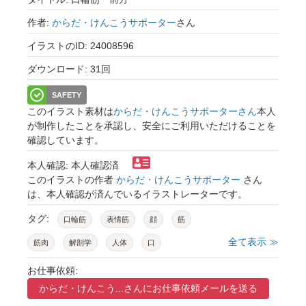
作者:
からだ・けんこうサポーター
さん
イラストのID: 24008596
ダウンロード: 31回
SAFETY
このイラスト素材は
からだ・けんこうサポーターさん
本人
が制作したことを承認し、安全にご利用いただけることを
確認しています。
本人確認: 本人確認済
このイラストの作者
からだ・けんこうサポーター
さん
は、本人確認が済んでいるイラストレーターです。
タグ:
口輪筋
表情筋
顔
筋
全て表示 ≫
筋肉
解剖学
人体
口
お仕事依頼:
からだ・けんこう...さんに
お仕事依頼メールを送る