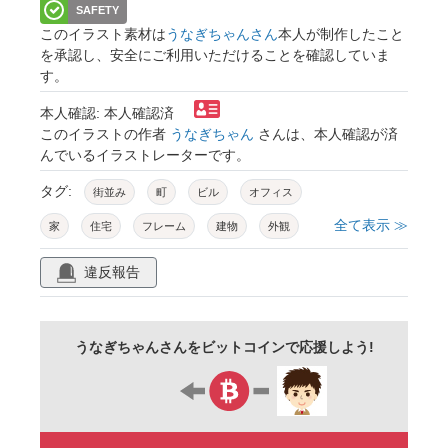
SAFETY
このイラスト素材は
うなぎちゃんさん
本人が制作したこと
を承認し、安全にご利用いただけることを確認していま
す。
本人確認: 本人確認済
このイラストの作者
うなぎちゃん
さんは、本人確認が済
んでいるイラストレーターです。
タグ:
街並み
町
ビル
オフィス
全て表示 ≫
家
住宅
フレーム
建物
外観
枠
暮らし
生活
背景
空白
違反報告
余白
コピースペース
平面
あしらい
おしゃれ
かわいい
デザイン
シンプル
うなぎちゃんさんをビットコインで応援しよう!
ai
ベクター
イラスト
素材