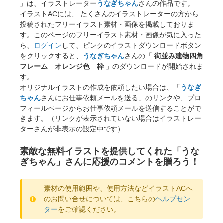
」は、イラストレーター
うなぎちゃん
さんの作品です。
イラストACには、 たくさんのイラストレーターの方から
投稿されたフリーイラスト素材・画像を掲載しておりま
す。このページのフリーイラスト素材・画像が気に入った
ら、
ログイン
して、ピンクのイラストダウンロードボタン
をクリックすると、
うなぎちゃん
さんの「
街並み建物四角
フレーム オレンジ色 枠
」のダウンロードが開始されま
す。
オリジナルイラストの作成を依頼したい場合は、「
うなぎ
ちゃん
さんにお仕事依頼メールを送る」のリンクや、プロ
フィールページからお仕事依頼メールを送信することがで
きます。（リンクが表示されていない場合はイラストレー
ターさんが非表示の設定中です）
素敵な無料イラストを提供してくれた「うな
ぎちゃん」さんに応援のコメントを贈ろう！
素材の使用範囲や、使用方法などイラストACへ
のお問い合せについては、こちらの
ヘルプセン
ター
をご確認ください。