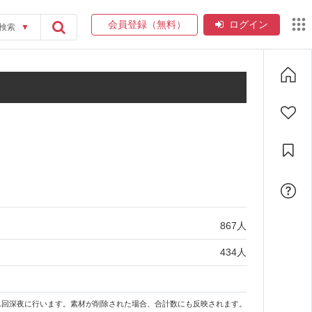
会員登録（無料）
ログイン
検索
▼
867
人
434
人
1回深夜に行います。素材が削除された場合、合計数にも反映されます。