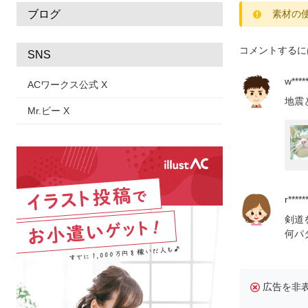
ブログ
素材の
コメントするに
SNS
w*****
ACワークス公式 X
地震
Mr.ビー X
r******
剣道
何パ
広告を非