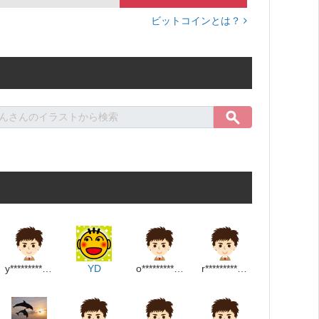
ビットコインとは？
y**************m
YD
o*************p
r*****************m