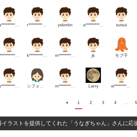
a******************p
r******************m
yskmkn
a*********************m
suisui
j********************p
k*********************p
m***********************p
jk
モブ子
p**************m
シフォンのママ
m*********************p
Larry
w***********************m
1
2
3
4
...
料イラストを提供してくれた「うなぎちゃん」さんに応