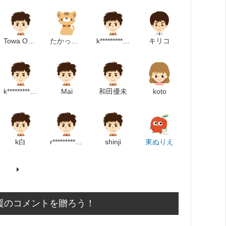
Towa Okabe
たかっしー
k******************p
キリコ
k******************p
Mai
和田優未
koto
k白
r********************m
shinji
東ぬりえ
5
援のコメントを贈ろう！