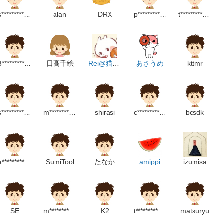
s********************m
alan
DRX
p******************m
t***********************p
3***************m
日髙千絵
Rei@猫のよりこ
あさうめ
kttmr
s**********************************p
m********************m
shirasi
c******************p
bcsdk
a***********************m
SumiTool
たなか
amippi
izumisa
SE
m**********************m
K2
t***********************m
matsuryu