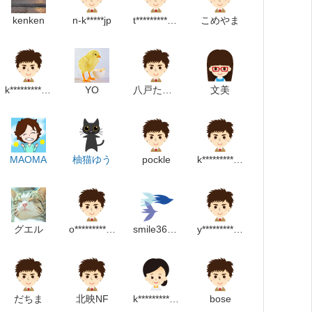
kenken
n-k*****jp
t*************************m
こめやま
k*****************************m
YO
八戸たかひろ
文美
MAOMA
柚猫ゆう
pockle
k******************m
グエル
o************m
smile365.days
y******************m
だちま
北映NF
k*******************m
bose