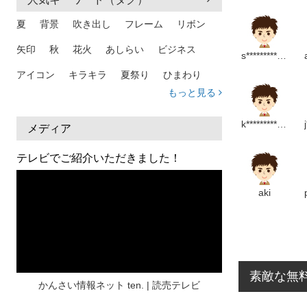
夏
背景
吹き出し
フレーム
リボン
矢印
秋
花火
あしらい
ビジネス
s***********************p
アイコン
キラキラ
夏祭り
ひまわり
もっと見る
家族
和柄
夏 背景
スマホ
熱中症
k******************p
人物
暑中見舞い
ふきだし
夏休み
メディア
日本地図
海
ハート
夏 背景
枠
テレビでご紹介いただきました！
見出し
お盆
雲
和紙
カレンダー
aki
水彩
夏 フレーム
花
女性
街並み
集中線
人
おしゃれ 手描き
筆
和風
スケジュール
波
飾り枠
桜
素敵な無
ハロウィン
介護
チェック
かんさい情報ネット ten. | 読売テレビ