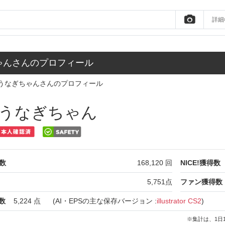
詳細
ゃんさんのプロフィール
うなぎちゃんさんのプロフィール
うなぎちゃん
数
168,120
回
NICE!獲得数
5,751
点
ファン獲得数
数
5,224
点
(AI・EPSの主な保存バージョン :
illustrator CS2
)
※集計は、1日