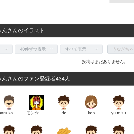
ゃんさんのイラスト
投稿はまだありません。
んさんのファン登録者434人
saru kachan
モン☆なかじま
dc
kep
yu mizu