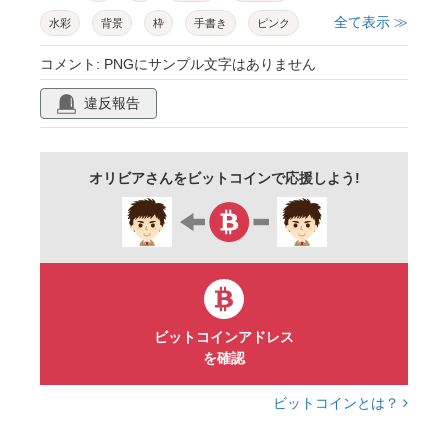
全て表示 ≫
水彩
背景
枠
手書き
ピンク
母の日
かわいい
おしゃれ
飾り枠
コメント: PNGにサンプル文字はありません
パステル
ボタニカル
ほのぼの
違反報告
デザイン
カジュアル
明るい
草
イメージ
野花
デフォルメ
葉
オリビアさんをビットコインで応援しよう!
壁紙
華やか
美しい
可愛い
綺麗
お祝い
ポストカード
招待状
結婚式
ベクター
素材
イラスト
北欧
3月
4月
5月
ブルースター
ビットコインアドレス
を確認
ビットコインとは？