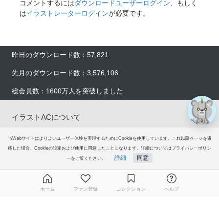
コメントするには
ダウンロードユーザーログイン
、もしく
は
イラストレーターログイン
が必要です。
×
昨日のダウンロード数：57,821
先月のダウンロード数：3,576,106
総会員数：1600万人を突破しました
イラストACについて
会員登録
当Webサイトはよりよいユーザー体験を実現するためにCookieを使用しています。これ以降ページを遷
移した場合、Cookieの設定および使用に同意したことになります。詳細についてはプライバシーポリシ
詳細
同意
ーをご覧ください。
プレミアム会員サービス
ヘルプ＆ガイド
ホーム
ファン登録
コレクション
ヘルプ
グループサイト
無料ダウンロード会員登録はこちら