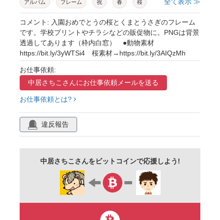
全て表示 ≫
アルバム
フレーム
祝
春
桜
3月
タイトル
見出し
文字
枠
コメント: 入園おめでとうの桜とくまとうさぎのフレーム
です。学校プリントやチラシなどの販促物に。PNGは背景
学校プリント
テキスト
うさぎ
透過してあります（枠内白窓） ●動物素材
https://bit.ly/3yWTSi4 桜素材→https://bit.ly/3AIQzMh
かわいい
くま
卯
キャラクター
お仕事依頼:
パステルカラー
ファンシー
ガーリー
中居さちこさんに
お仕事依頼メールを送る
淡い
明るい
お祝い
保育園
お仕事依頼とは?
幼稚園
販促
広報
素材
違反報告
中居さちこさんをビットコインで応援しよう!